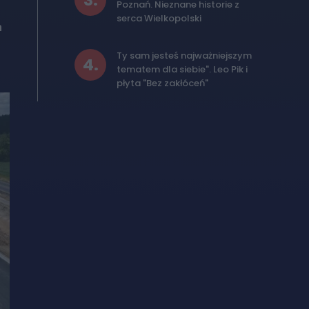
3
.
Poznań. Nieznane historie z
serca Wielkopolski
h
Ty sam jesteś najważniejszym
4
.
tematem dla siebie". Leo Pik i
płyta "Bez zakłóceń"