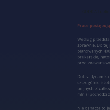
— GDDKiA Lublin
Prace postępu
Według przedsta
sprawnie. Do tej
planowanych 400 
brukarskie, nato
proc. zaawansow
Dobra dynamika 
szczególnie isto
unijnych. Z całko
mln zł pochodzi 
Nie oznacza to j