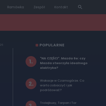
Ramówka
Zespół
Kontakt
POPULARNE
026
"NA CZĘŚCI". Mazda 6e: czy
1
.
Mazda stworzyła idealnego
9
elektryka?
Wakacje w Czarnogórze. Co
2
.
warto zobaczyć i jak
podróżować?
Trolejbusy, Tarpan i Tor