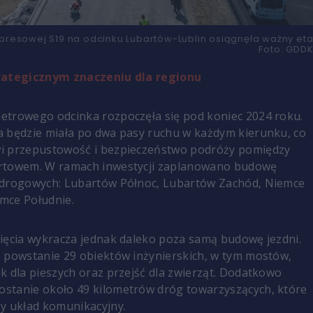
resowej S19 na odcinku Lubartów-Lublin osiągnęła ważny eta
Foto:
GDDK
rategicznym znaczeniu dla regionu
etrowego odcinka rozpoczęła się pod koniec 2024 roku.
 będzie miała po dwa pasy ruchu w każdym kierunku, co
i przepustowość i bezpieczeństwo podróży pomiędzy
rtowem. W ramach inwestycji zaplanowano budowę
 drogowych: Lubartów Północ, Lubartów Zachód, Niemce
mce Południe.
ięcia wykracza jednak daleko poza samą budowę jezdni.
 powstanie 29 obiektów inżynierskich, w tym mostów,
k dla pieszych oraz przejść dla zwierząt. Dodatkowo
stanie około 49 kilometrów dróg towarzyszących, które
y układ komunikacyjny.