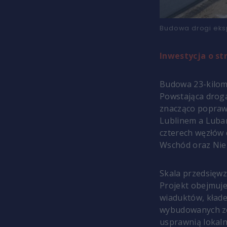
Budowa drogi eksp
Inwestycja o st
Budowa 23-kilom
Powstająca droga
znacząco popraw
Lublinem a Luba
czterech węzłów
Wschód oraz Nie
Skala przedsięwz
Projekt obejmuje
wiaduktów, kłade
wybudowanych zo
usprawnią lokaln