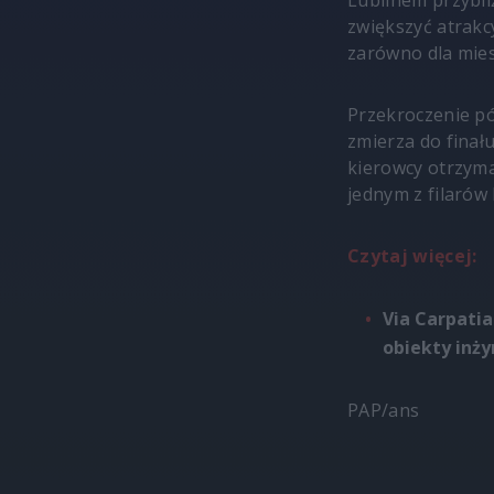
Lublinem przybli
zwiększyć atrakc
zarówno dla mie
Przekroczenie pó
zmierza do finału
kierowcy otrzyma
jednym z filarów
Czytaj więcej:
Via Carpatia
obiekty inży
PAP/ans