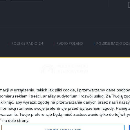
POLSKIE RADIO 24
RADIO POLAND
POLSKIE RADIO DZ
Informacyjna Agencja Radiowa
adia
Częstotliwości
Polityka prywatności
cji w urządzeniu, takich jak pliki cookie, i przetwarzamy dane osobowe
omiaru reklam i treści, analizy audytorium i rozwój usług.
Za Twoją zgo
Dane osobowe
z kliknąć, aby wyrazić zgodę na przetwarzanie danych przez nas i nasz
formacji i zmienić swoje preferencje przed wyrażeniem zgody.
Pamięta
Polskie Radio S.A.
warzaniu. Twoje preferencje będą mieć zastosowanie tylko do tej wit
" na dole strony.