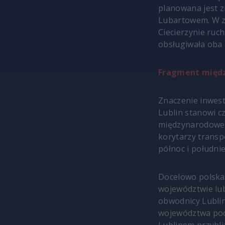
planowana jest z
Lubartowem. W zw
Ciecierzynie ruc
obsługiwała oba 
Fragment międ
Znaczenie inwest
Lublin stanowi c
międzynarodowego
korytarzy trans
północ i południ
Docelowo polska 
województwie lub
obwodnicy Lublin
województwa pod