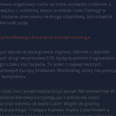
miana organizacji ruchu na trasie pomiędzy Lublinem a
iązku z rozbiórką mostu w dolinie rzeki Ciemięgi w
h zostanie skierowany na drogę objazdową, która będzie
kierunki jazdy.
zynarodowego korytarza transportowego
ycji wykracza poza granice regionu. Odcinek Lubartów-
zęść drogi ekspresowej S19, będącej polskim fragmentem
 szlaku Via Carpatia. To jeden z najważniejszych
portowych Europy Środkowo-Wschodniej, który ma połącz
e kontynentu.
część Via Carpatii będzie liczyć ponad 700 kilometrów. W
elskim kierowcy korzystają już z północnej części
a oraz odcinka od węzła Lublin Węglin do granicy
karpackiego. Trwająca budowa między Lubartowem a