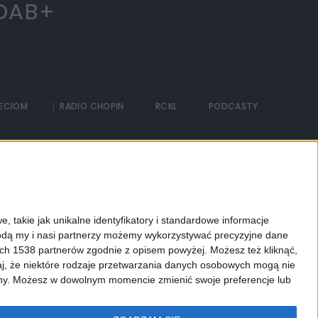
DAB+
IECIOM
RADIO CHOPIN
RCKL
PODCASTY
, takie jak unikalne identyfikatory i standardowe informacje
dą my i nasi partnerzy możemy wykorzystywać precyzyjne dane
ych 1538 partnerów zgodnie z opisem powyżej. Możesz też kliknąć,
j, że niektóre rodzaje przetwarzania danych osobowych mogą nie
ryny. Możesz w dowolnym momencie zmienić swoje preferencje lub