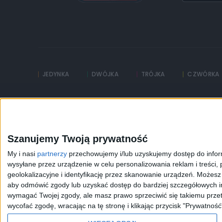
JEDYNKA
DWÓJKA
TRÓJKA
CZWÓRKA
Kanały Internetowe
Sklep
Serwisy historyczne
Szkolenia Polskiego R
Szanujemy Twoją prywatność
My i nasi
partnerzy
przechowujemy i/lub uzyskujemy dostęp do informa
wysyłane przez urządzenie w celu personalizowania reklam i treści, p
geolokalizacyjne i identyfikację przez skanowanie urządzeń. Możes
aby odmówić zgody lub uzyskać dostęp do bardziej szczegółowych in
wymagać Twojej zgody, ale masz prawo sprzeciwić się takiemu przet
wycofać zgodę, wracając na tę stronę i klikając przycisk "Prywatność