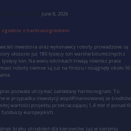
 (@GDDKiA_Lublin)
June 8, 2026
ją zgodnie z harmonogramem
wicieli inwestora oraz wykonawcy roboty prowadzone są
 pory ułożono już 180 tysięcy ton warstw bitumicznych z
tysięcy ton. Na wielu odcinkach trwają również prace
miast roboty ziemne są już na finiszu i osiągnęły około 90
ania.
prac pozwala utrzymać zakładany harmonogram. To
tne w przypadku inwestycji współfinansowanej ze środkó
witej wartości projektu przekraczającej 1,4 mld zł ponad 6
z funduszy europejskich.
ednak braku utrudnień dla kierowców. Już w sierpniu