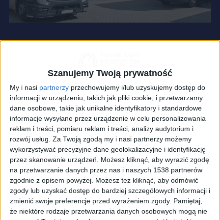
Szanujemy Twoją prywatność
My i nasi
partnerzy
przechowujemy i/lub uzyskujemy dostęp do
informacji w urządzeniu, takich jak pliki cookie, i przetwarzamy
dane osobowe, takie jak unikalne identyfikatory i standardowe
informacje wysyłane przez urządzenie w celu personalizowania
reklam i treści, pomiaru reklam i treści, analizy audytorium i
rozwój usług.
Za Twoją zgodą my i nasi partnerzy możemy
wykorzystywać precyzyjne dane geolokalizacyjne i identyfikację
przez skanowanie urządzeń. Możesz kliknąć, aby wyrazić zgodę
na przetwarzanie danych przez nas i naszych 1538 partnerów
zgodnie z opisem powyżej. Możesz też kliknąć, aby odmówić
zgody lub uzyskać dostęp do bardziej szczegółowych informacji i
zdj. ilustracyjne
Foto:
Shutterstock
zmienić swoje preferencje przed wyrażeniem zgody.
Pamiętaj,
Przedstawiciele branży nie mają wątpliwości, że
że niektóre rodzaje przetwarzania danych osobowych mogą nie