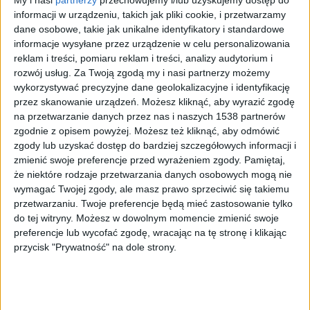
informacji w urządzeniu, takich jak pliki cookie, i przetwarzamy
dane osobowe, takie jak unikalne identyfikatory i standardowe
informacje wysyłane przez urządzenie w celu personalizowania
reklam i treści, pomiaru reklam i treści, analizy audytorium i
rozwój usług.
Za Twoją zgodą my i nasi partnerzy możemy
wykorzystywać precyzyjne dane geolokalizacyjne i identyfikację
przez skanowanie urządzeń. Możesz kliknąć, aby wyrazić zgodę
Radek i Stefan Brzozowscy byli gośćmi PRK
Foto:
PRK
na przetwarzanie danych przez nas i naszych 1538 partnerów
zgodnie z opisem powyżej. Możesz też kliknąć, aby odmówić
Miłość do motoryzacji zaczyna się od klimatu
zgody lub uzyskać dostęp do bardziej szczegółowych informacji i
zmienić swoje preferencje przed wyrażeniem zgody.
Pamiętaj,
że niektóre rodzaje przetwarzania danych osobowych mogą nie
Klasyczne samochody mają w sobie coś, czego
wymagać Twojej zgody, ale masz prawo sprzeciwić się takiemu
próżno szukać we współczesnej motoryzacji. Nie
przetwarzaniu. Twoje preferencje będą mieć zastosowanie tylko
chodzi wyłącznie o wygląd czy dźwięk silnika, ale o
do tej witryny. Możesz w dowolnym momencie zmienić swoje
emocje, wspomnienia i atmosferę podróży.
preferencje lub wycofać zgodę, wracając na tę stronę i klikając
przycisk "Prywatność" na dole strony.
Radek Brzozowski przyznał, że swoje motoryzacyjne
uczucia ulokował przede wszystkim w rodzimym
Mikrusie. - Marzyłem po prostu, żeby to było