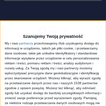
Szanujemy Twoją prywatność
My i nasi
partnerzy
przechowujemy i/lub uzyskujemy dostęp do
informacji w urządzeniu, takich jak pliki cookie, i przetwarzamy
dane osobowe, takie jak unikalne identyfikatory i standardowe
informacje wysyłane przez urządzenie w celu personalizowania
reklam i treści, pomiaru reklam i treści, analizy audytorium i
rozwój usług.
Za Twoją zgodą my i nasi partnerzy możemy
wykorzystywać precyzyjne dane geolokalizacyjne i identyfikację
przez skanowanie urządzeń. Możesz kliknąć, aby wyrazić zgodę
zdj. ilustracyjne
Foto:
Shutterstock
na przetwarzanie danych przez nas i naszych 1538 partnerów
zgodnie z opisem powyżej. Możesz też kliknąć, aby odmówić
W kwietniu w Norwegii zarejestrowano 379 nowych
zgody lub uzyskać dostęp do bardziej szczegółowych informacji i
samochodów Tesli. To o 61 proc. mniej niż w tym
zmienić swoje preferencje przed wyrażeniem zgody.
Pamiętaj,
samym okresie rok temu. Spadek jest jeszcze
że niektóre rodzaje przetwarzania danych osobowych mogą nie