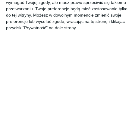
wymagać Twojej zgody, ale masz prawo sprzeciwić się takiemu
wyraźniejszy w porównaniu z marcem 2026 r., gdy
przetwarzaniu. Twoje preferencje będą mieć zastosowanie tylko
zarejestrowano ponad 6,1 tys. nowych Tesli, a udział
do tej witryny. Możesz w dowolnym momencie zmienić swoje
tej marki w rynku wyniósł 34,8 proc.
preferencje lub wycofać zgodę, wracając na tę stronę i klikając
przycisk "Prywatność" na dole strony.
W kwietniu liderem został Volkswagen, a
najpopularniejszym modelem - Volkswagen ID.4.
Drugie miejsce w rankingu marek zajęła Toyota,
trzecie BMW.
Norwegia jest najbardziej zaawansowanym rynkiem
samochodów elektrycznych w Europie. W kwietniu
elektryki stanowiły rekordowe 98,6 proc. wszystkich
nowych rejestracji.
Wśród 11103 aut osobowych zarejestrowanych w
kwietniu po raz pierwszy, tylko 87 było dieslami i 31
autami benzynowymi.
Przed tygodniem Tesla poniosła porażkę w