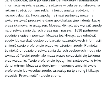
dane osobowe, takie jak unikalne identyfikatory i standardowe
informacje wysyłane przez urządzenie w celu personalizowania
reklam i treści, pomiaru reklam i treści, analizy audytorium i
rozwój usług.
Za Twoją zgodą my i nasi partnerzy możemy
wykorzystywać precyzyjne dane geolokalizacyjne i identyfikację
przez skanowanie urządzeń. Możesz kliknąć, aby wyrazić zgodę
zdj. ilustracyjne
Foto:
Deposit/East News
na przetwarzanie danych przez nas i naszych 1538 partnerów
zgodnie z opisem powyżej. Możesz też kliknąć, aby odmówić
„Elektromobilność w Polsce, zamiast rozpędzać się
zgody lub uzyskać dostęp do bardziej szczegółowych informacji i
nowymi samochodami, zjedzie używanymi
zmienić swoje preferencje przed wyrażeniem zgody.
Pamiętaj,
elektrykami do garażu. Po sprzedażowym boomie
że niektóre rodzaje przetwarzania danych osobowych mogą nie
wymagać Twojej zgody, ale masz prawo sprzeciwić się takiemu
wywołanym zakończonym już programem dopłat,
przetwarzaniu. Twoje preferencje będą mieć zastosowanie tylko
fala e-aut zacznie w niedługim czasie zatapiać rynek
do tej witryny. Możesz w dowolnym momencie zmienić swoje
wtórny. Bo jak dotąd, na takie pojazdy z drugiej ręki
preferencje lub wycofać zgodę, wracając na tę stronę i klikając
brakuje chętnych, choć używane elektryki tanieją na
przycisk "Prywatność" na dole strony.
potęgę" - pisze gazeta.
„Właściciele takich aut mają duży problem z ich
sprzedażą. Wynika to nie tylko z małego popytu, ale
też ze spadku cen nowych elektryków, które są