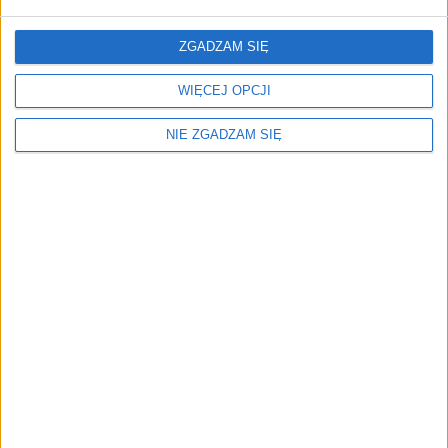
po zaledwie kilku latach stają się przestarzałe pod
względem zasięgu i prędkości ładowania - wskazuje
ZGADZAM SIĘ
gazeta.
WIĘCEJ OPCJI
źródło: Rzeczpospolita
NIE ZGADZAM SIĘ
Czytaj także:
Elektryki są rozchwytywane? Co 10 samochód
rejestrowany w Polsce jest bezemisyjny
Pobierz aplikację
Polskiego Radia Kierowców