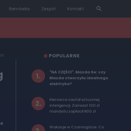
Ramówka
Zespół
Kontakt
POPULARNE
026
g
"NA CZĘŚCI". Mazda 6e: czy
1
.
Mazda stworzyła idealnego
elektryka?
Kierowca zaufał sztucznej
2
.
inteligencji. Zamiast 100 zł
i
mandatu zapłacił 800 zł
te
Wakacje w Czarnogórze. Co