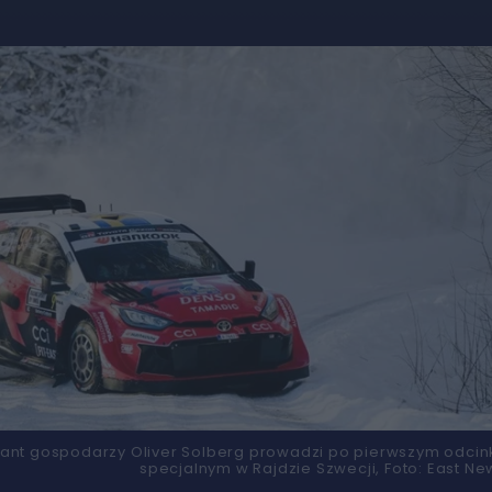
ant gospodarzy Oliver Solberg prowadzi po pierwszym odcin
specjalnym w Rajdzie Szwecji,
Foto:
East Ne