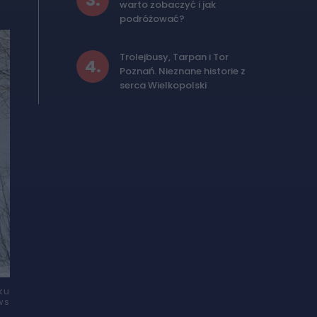
3
.
warto zobaczyć i jak
podróżować?
Trolejbusy, Tarpan i Tor
4
.
Poznań. Nieznane historie z
serca Wielkopolski
ku
ws