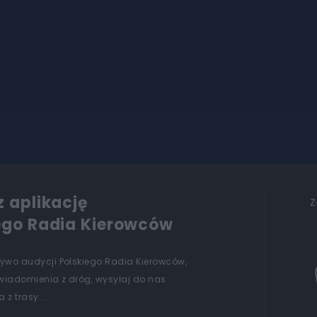
z aplikację
Z
ego Radia Kierowców
żywo audycji Polskiego Radia Kierowców,
wiadomienia z dróg, wysyłaj do nas
 z trasy...