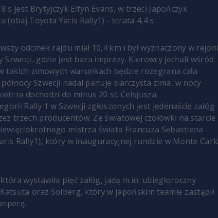
,8 s jest Brytyjczyk Elfyn Evans, w trzeci Japończyk
(obaj Toyota Yaris Rally1) - strata 4,4 s.
wszy odcinek rajdu miał 10,4 km i był wyznaczony w rejon
 Szwecji, gdzie jest baza imprezy. Kierowcy jechali wśród
w takich zimowych warunkach będzie rozegrana cała
 północy Szwecji nadal panuje siarczysta zima, w nocy
etrza dochodzi do minus 20 st. Celsjusza.
gorii Rally 1 w Szwecji zgłoszonych jest jedenaście załóg
ez trzech producentów. Ze światowej czołówki na starcie
ziewięciokrotnego mistrza świata Francuza Sebastiena
aris Rally1), który w inauguracyjnej rundzie w Monte Carl
która wystawiła pięć załóg, jadą m.in. ubiegłoroczny
 Katsuta oraz Solberg, który w japońskim teamie zastąpił
anperę.