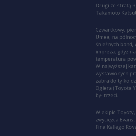
Drugi ze stratą 3
Takamoto Katsuta 
Czwartkowy, pier
Umea, na północy
śnieżnych band, 
impreza, gdyż na
temperatura powi
W najwyższej kate
wystawionych prz
zabrakło tylko d
Ogiera (Toyota Y
był trzeci.
W ekipie Toyoty, 
zwycięzca Evans,
Fina Kallego Rov