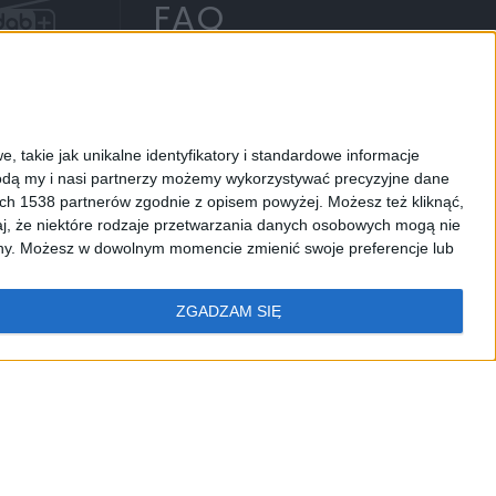
FAQ
DAB+
, takie jak unikalne identyfikatory i standardowe informacje
dą my i nasi partnerzy możemy wykorzystywać precyzyjne dane
ych 1538 partnerów zgodnie z opisem powyżej. Możesz też kliknąć,
IECIOM
RADIO CHOPIN
RCKL
PODCASTY
j, że niektóre rodzaje przetwarzania danych osobowych mogą nie
ryny. Możesz w dowolnym momencie zmienić swoje preferencje lub
ZGADZAM SIĘ