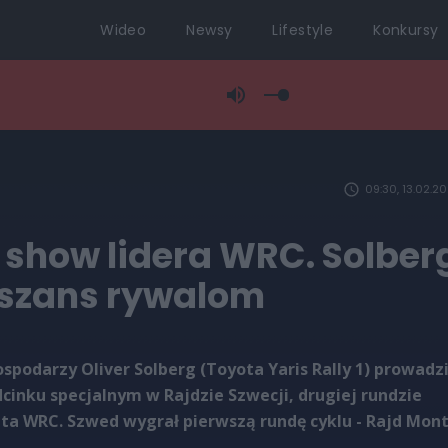
Wideo
Newsy
Lifestyle
Konkursy
09:30, 13.02.2
 show lidera WRC. Solber
 szans rywalom
spodarzy Oliver Solberg (Toyota Yaris Rally 1) prowadz
cinku specjalnym w Rajdzie Szwecji, drugiej rundzie
ta WRC. Szwed wygrał pierwszą rundę cyklu - Rajd Mon