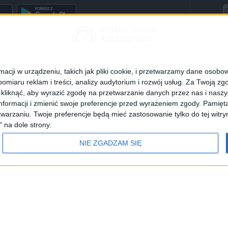
cji w urządzeniu, takich jak pliki cookie, i przetwarzamy dane osobowe
omiaru reklam i treści, analizy audytorium i rozwój usług.
Za Twoją zgo
z kliknąć, aby wyrazić zgodę na przetwarzanie danych przez nas i nasz
POLSKIE RADIO 24
RADIO POLAND
POLSKIE RADIO DZ
formacji i zmienić swoje preferencje przed wyrażeniem zgody.
Pamięta
warzaniu. Twoje preferencje będą mieć zastosowanie tylko do tej wit
" na dole strony.
Informacyjna Agencja Radiowa
NIE ZGADZAM SIĘ
adia
Częstotliwości
Polityka prywatności
Dane osobowe
Polskie Radio S.A.