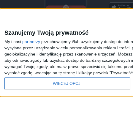
Szanujemy Twoją prywatność
My i nasi
partnerzy
przechowujemy i/lub uzyskujemy dostęp do informa
wysyłane przez urządzenie w celu personalizowania reklam i treści, p
geolokalizacyjne i identyfikację przez skanowanie urządzeń. Możes
JEDYNKA
DWÓJKA
TRÓJKA
CZWÓRKA
aby odmówić zgody lub uzyskać dostęp do bardziej szczegółowych in
wymagać Twojej zgody, ale masz prawo sprzeciwić się takiemu przet
wycofać zgodę, wracając na tę stronę i klikając przycisk "Prywatność
Kanały Internetowe
Sklep
WIĘCEJ OPCJI
Serwisy historyczne
Szkolenia Polskiego R