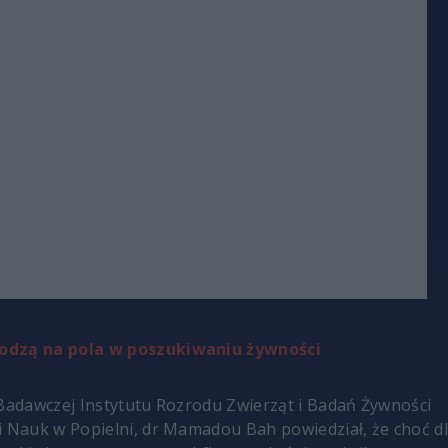
odzą na pola w poszukiwaniu żywności
 Badawczej Instytutu Rozrodu Zwierząt i Badań Żywności
i Nauk w Popielni, dr Mamadou Bah powiedział, że choć d