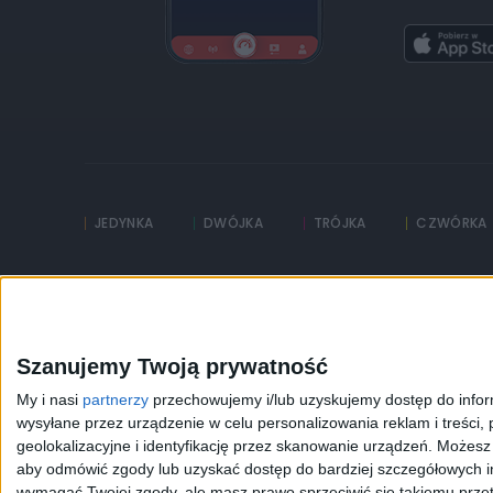
JEDYNKA
DWÓJKA
TRÓJKA
CZWÓRKA
Kanały Internetowe
Sklep
Serwisy historyczne
Szkolenia Polskiego R
Szanujemy Twoją prywatność
My i nasi
partnerzy
przechowujemy i/lub uzyskujemy dostęp do informa
wysyłane przez urządzenie w celu personalizowania reklam i treści, p
geolokalizacyjne i identyfikację przez skanowanie urządzeń. Możes
aby odmówić zgody lub uzyskać dostęp do bardziej szczegółowych in
wymagać Twojej zgody, ale masz prawo sprzeciwić się takiemu przet