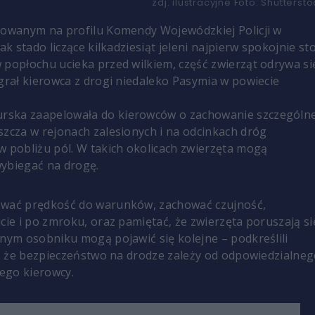
zdj. ilustracyjne
Foto:
Shuttersto
kowanym na profilu Komendy Wojewódzkiej Policji w
jak stado liczące kilkadziesiąt jeleni najpierw spokojnie sto
 popłochu ucieka przed wilkiem, część zwierząt odrywa si
agrał kierowca z drogi niedaleko Pasymia w powiecie
ska zaapelowała do kierowców o zachowanie szczególne
szcza w rejonach zalesionych i na odcinkach dróg
w pobliżu pól. W takich okolicach zwierzęta mogą
ybiegać na drogę.
ować prędkość do warunków, zachować czujność,
icie i po zmroku, oraz pamiętać, że zwierzęta poruszają si
dnym osobniku mogą pojawić się kolejne – podkreślili
li, że bezpieczeństwo na drodze zależy od odpowiedzialne
ego kierowcy.