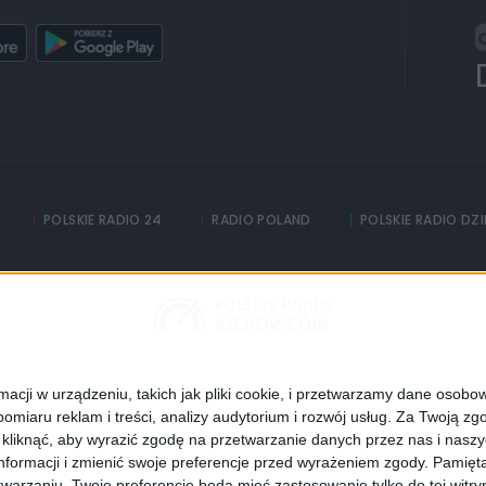
POLSKIE RADIO 24
RADIO POLAND
POLSKIE RADIO DZ
Informacyjna Agencja Radiowa
adia
Częstotliwości
Polityka prywatności
cji w urządzeniu, takich jak pliki cookie, i przetwarzamy dane osobowe
omiaru reklam i treści, analizy audytorium i rozwój usług.
Za Twoją zgo
Dane osobowe
z kliknąć, aby wyrazić zgodę na przetwarzanie danych przez nas i nasz
formacji i zmienić swoje preferencje przed wyrażeniem zgody.
Pamięta
Polskie Radio S.A.
warzaniu. Twoje preferencje będą mieć zastosowanie tylko do tej wit