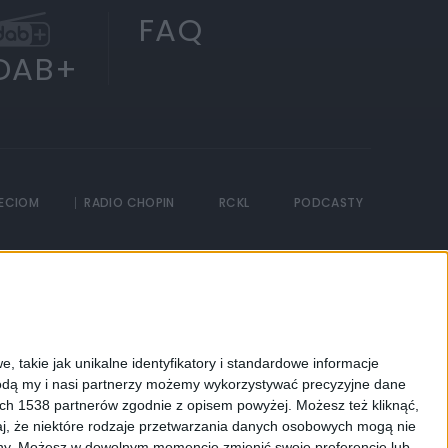
FAQ
DAB+
IECIOM
RADIO CHOPIN
RCKL
PODCASTY
, takie jak unikalne identyfikatory i standardowe informacje
dą my i nasi partnerzy możemy wykorzystywać precyzyjne dane
ych 1538 partnerów zgodnie z opisem powyżej. Możesz też kliknąć,
j, że niektóre rodzaje przetwarzania danych osobowych mogą nie
ryny. Możesz w dowolnym momencie zmienić swoje preferencje lub