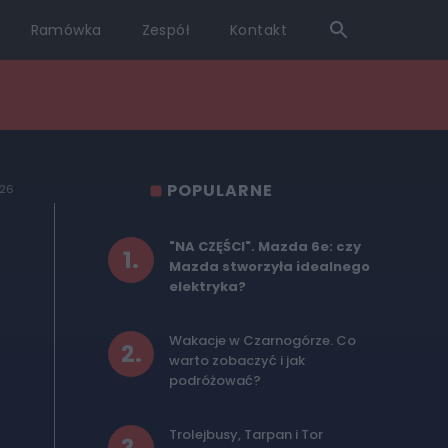
Ramówka
Zespół
Kontakt
POPULARNE
026
"NA CZĘŚCI". Mazda 6e: czy
1
.
Mazda stworzyła idealnego
elektryka?
Wakacje w Czarnogórze. Co
2
.
warto zobaczyć i jak
podróżować?
Trolejbusy, Tarpan i Tor