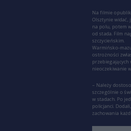
Na filmie opubli
Olsztynie widać, 
na polu, potem w
od stada. Film n
szczycieńskim.
Warmińsko-mazur
ostrożności zwła
przebiegających 
nieoczekiwanie w
– Należy dostos
szczególnie o św
w stadach. Po je
policjanci. Doda
zachowania każd