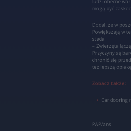
ludzi obecne war
mogą być zaskocz
Dodał, że w posz
Powiększają w te
stada.
– Zwierzęta łącz
Przyczyny są bar
chronić się prze
też lepszą opiek
Zobacz także:
Car dooring 
PAP/ans