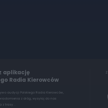
z aplikację
Z
ego Radia Kierowców
żywo audycji Polskiego Radia Kierowców,
wiadomienia z dróg, wysyłaj do nas
 z trasy...