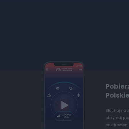
Pobier
Polski
Słuchaj na 
otrzymuj po
pozdrowienia