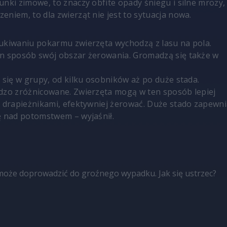
unki zimowe, to znaczy obfite opady śniegu i silne mrozy,
eniem, to dla zwierząt nie jest to sytuacja nowa.
ukiwaniu pokarmu zwierzęta wychodzą z lasu na pola.
n sposób swój obszar żerowania. Gromadzą się także w
ą się w grupy, od kilku osobników aż po duże stada.
dzo zróżnicowane. Zwierzęta mogą w ten sposób lepiej
d drapieżnikami, efektywniej żerować. Duże stado zapewn
ę nad potomstwem – wyjaśnił.
może doprowadzić do groźnego wypadku. Jak się ustrzec?