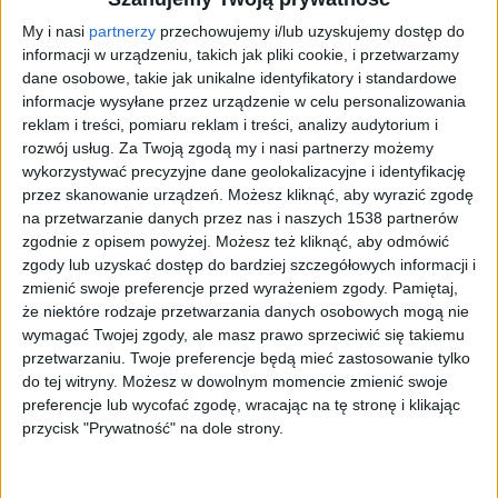
My i nasi
partnerzy
przechowujemy i/lub uzyskujemy dostęp do
informacji w urządzeniu, takich jak pliki cookie, i przetwarzamy
dane osobowe, takie jak unikalne identyfikatory i standardowe
informacje wysyłane przez urządzenie w celu personalizowania
reklam i treści, pomiaru reklam i treści, analizy audytorium i
rozwój usług.
Za Twoją zgodą my i nasi partnerzy możemy
Lider mistrzostw świata Brytyjczyk Lando Norris (McLaren) wygrał
wyścig Formuły 1 o Grand Prix Brazylii.
Foto:
PAP/EPA/Sebastiao
wykorzystywać precyzyjne dane geolokalizacyjne i identyfikację
Moreira
przez skanowanie urządzeń. Możesz kliknąć, aby wyrazić zgodę
na przetwarzanie danych przez nas i naszych 1538 partnerów
To jest jedenasta wygrana Norrisa w F1 w karierze i
zgodnie z opisem powyżej. Możesz też kliknąć, aby odmówić
siódma w sezonie 2025. Natomiast Antonelli odniósł
zgody lub uzyskać dostęp do bardziej szczegółowych informacji i
największy sukces w karierze, dotychczas jego
zmienić swoje preferencje przed wyrażeniem zgody.
Pamiętaj,
najlepszym rezultatem w F1 była trzecia lokata w
że niektóre rodzaje przetwarzania danych osobowych mogą nie
Grand Prix Kanady.
Gwiazdą wyścigu w Brazylii był
wymagać Twojej zgody, ale masz prawo sprzeciwić się takiemu
jednak Verstappen, który po wymianie silnika w
przetwarzaniu. Twoje preferencje będą mieć zastosowanie tylko
do tej witryny. Możesz w dowolnym momencie zmienić swoje
bolidzie startował z pit lane z 19. miejsca. Holender
preferencje lub wycofać zgodę, wracając na tę stronę i klikając
nadal walczy o piąty z rzędu tytuł mistrza świata, ale
przycisk "Prywatność" na dole strony.
Norris jest w końcówce sezonu w doskonałej formie.