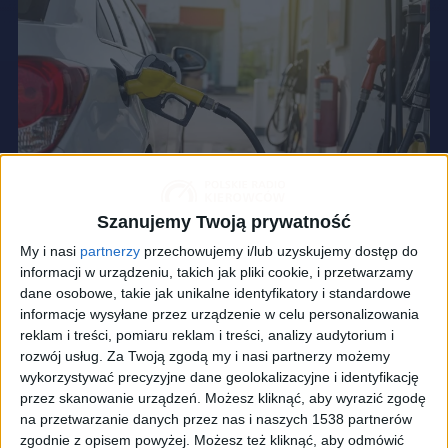
Szanujemy Twoją prywatność
My i nasi
partnerzy
przechowujemy i/lub uzyskujemy dostęp do
informacji w urządzeniu, takich jak pliki cookie, i przetwarzamy
dane osobowe, takie jak unikalne identyfikatory i standardowe
informacje wysyłane przez urządzenie w celu personalizowania
reklam i treści, pomiaru reklam i treści, analizy audytorium i
rozwój usług.
Za Twoją zgodą my i nasi partnerzy możemy
wykorzystywać precyzyjne dane geolokalizacyjne i identyfikację
zdj. ilustracyjne
Foto:
Shutterstock
przez skanowanie urządzeń. Możesz kliknąć, aby wyrazić zgodę
na przetwarzanie danych przez nas i naszych 1538 partnerów
Eksperci z e-petrol.pl wskazują, że widoczne na
zgodnie z opisem powyżej. Możesz też kliknąć, aby odmówić