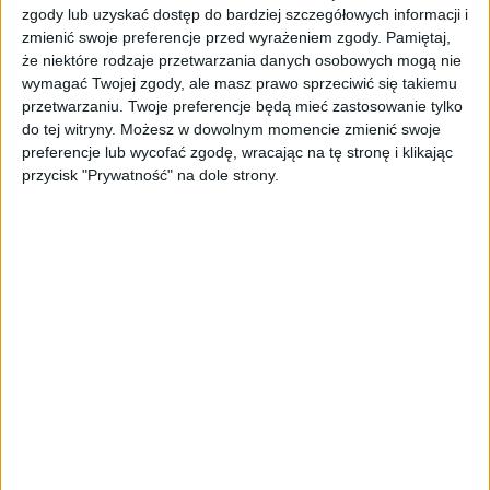
stacjach podwyżki mogą być skutkiem rosnących
zgody lub uzyskać dostęp do bardziej szczegółowych informacji i
pod koniec października notowań ropy naftowej.
Jak
zmienić swoje preferencje przed wyrażeniem zgody.
Pamiętaj,
podali, największy wzrost odnotowano w przypadku
że niektóre rodzaje przetwarzania danych osobowych mogą nie
oleju napędowego – jego średnia cena w kraju
wymagać Twojej zgody, ale masz prawo sprzeciwić się takiemu
wzrosła o 7 groszy do 6,11 zł za litr. Litr benzyny 95-
przetwarzaniu. Twoje preferencje będą mieć zastosowanie tylko
do tej witryny. Możesz w dowolnym momencie zmienić swoje
oktanowej podrożał o 5 groszy, do 5,94 zł, a autogaz
preferencje lub wycofać zgodę, wracając na tę stronę i klikając
o 1 grosz – do 2,60 zł/l.
przycisk "Prywatność" na dole strony.
Najtaniej tankują kierowcy na Górnym Śląsku, gdzie
litr Pb95 i LPG kosztuje średnio 5,83 i 2,48 zł. Olej
napędowy z najniższą średnią ceną 5,92 zł/l oferują
stacje w woj. lubuskim.
Najwyższe ceny paliw odnotowano natomiast na
Kujawach i Pomorzu, gdzie benzyna kosztuje
średnio 6,05 zł/l, a diesel 6,20 zł/l. Z kolei najdroższy
autogaz – 2,74 zł/l – sprzedawany jest w woj.
zachodniopomorskim.