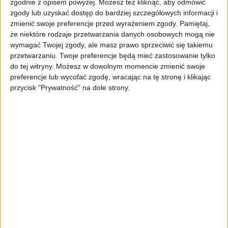
zgodnie z opisem powyżej. Możesz też kliknąć, aby odmówić
Władze miasta zaprezentowały wyniki prac nad
zgody lub uzyskać dostęp do bardziej szczegółowych informacji i
"Studium rozwoju metra w Krakowie", nad którym od
zmienić swoje preferencje przed wyrażeniem zgody.
Pamiętaj,
że niektóre rodzaje przetwarzania danych osobowych mogą nie
kilkunastu miesięcy pracował specjalny
wymagać Twojej zgody, ale masz prawo sprzeciwić się takiemu
interdyscyplinarny zespół naukowców i
przetwarzaniu. Twoje preferencje będą mieć zastosowanie tylko
specjalistów.
- Naszym głównym celem jest to, by za
do tej witryny. Możesz w dowolnym momencie zmienić swoje
10 lat krakowianie i krakowianki mogli pojechać
preferencje lub wycofać zgodę, wracając na tę stronę i klikając
pierwszą linią metra. To oczywiście cel ambitny, ale
przycisk "Prywatność" na dole strony.
metro po prostu krakowianom się należy, nasza
metropolia nie uzyska dodatkowego impulsu
rozwojowego bez metra – podkreślił prezydent
Miszalski.
Według niego przyjęty rekomendowany wariant
przebiegu metra zakłada budowę dwóch linii M1 i
M2 o łącznej długości prawie 29 km, które będą się
wzajemnie uzupełniać. Obydwie linie rozpoczną się w
okolicach Kombinatu w Nowej Hucie, a następnie
pobiegną równolegle przez centrum miasta w