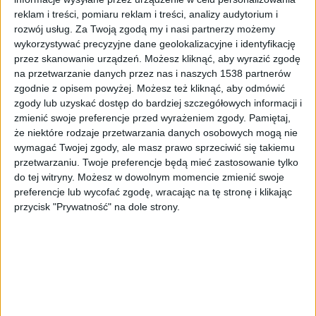
reklam i treści, pomiaru reklam i treści, analizy audytorium i
rozwój usług.
Za Twoją zgodą my i nasi partnerzy możemy
wykorzystywać precyzyjne dane geolokalizacyjne i identyfikację
przez skanowanie urządzeń. Możesz kliknąć, aby wyrazić zgodę
na przetwarzanie danych przez nas i naszych 1538 partnerów
Resort infrastruktury zatwierdził plan inwestycji ws. dalszej
modernizacji Zakopianki
Foto:
GDDKiA
zgodnie z opisem powyżej. Możesz też kliknąć, aby odmówić
zgody lub uzyskać dostęp do bardziej szczegółowych informacji i
Jak poinformował wiceminister infrastruktury
zmienić swoje preferencje przed wyrażeniem zgody.
Pamiętaj,
Stanisław Bukowiec podczas briefingu, celem
że niektóre rodzaje przetwarzania danych osobowych mogą nie
planowanych działań jest odciążenie Zakopianki i
wymagać Twojej zgody, ale masz prawo sprzeciwić się takiemu
zwiększenie bezpieczeństwa na tej jednej z
przetwarzaniu. Twoje preferencje będą mieć zastosowanie tylko
najpopularniejszych w Polsce tras.
- Podpisane
do tej witryny. Możesz w dowolnym momencie zmienić swoje
preferencje lub wycofać zgodę, wracając na tę stronę i klikając
programy inwestycyjne do tego zmierzają, żeby
przycisk "Prywatność" na dole strony.
przygotować się do ważnych spraw inwestycyjnych.
Za około 600 mln zł chcemy zmodernizować,
rozbudować Zakopiankę na tym odcinku od Krakowa
– zaznaczył Bukowiec.
Według niego na odcinku dk7 między Krakowem a