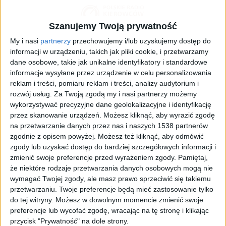
Szanujemy Twoją prywatność
My i nasi
partnerzy
przechowujemy i/lub uzyskujemy dostęp do
informacji w urządzeniu, takich jak pliki cookie, i przetwarzamy
dane osobowe, takie jak unikalne identyfikatory i standardowe
informacje wysyłane przez urządzenie w celu personalizowania
reklam i treści, pomiaru reklam i treści, analizy audytorium i
rozwój usług.
Za Twoją zgodą my i nasi partnerzy możemy
wykorzystywać precyzyjne dane geolokalizacyjne i identyfikację
przez skanowanie urządzeń. Możesz kliknąć, aby wyrazić zgodę
na przetwarzanie danych przez nas i naszych 1538 partnerów
zgodnie z opisem powyżej. Możesz też kliknąć, aby odmówić
zgody lub uzyskać dostęp do bardziej szczegółowych informacji i
zmienić swoje preferencje przed wyrażeniem zgody.
Pamiętaj,
zdj. ilustracyjne
Foto:
Maciej Zalewski/GDDKiA
że niektóre rodzaje przetwarzania danych osobowych mogą nie
wymagać Twojej zgody, ale masz prawo sprzeciwić się takiemu
Podczas jednej z sesji rozpoczętego we wtorek
przetwarzaniu. Twoje preferencje będą mieć zastosowanie tylko
Forum Ekonomicznego w Karpaczu wiceszef MI
do tej witryny. Możesz w dowolnym momencie zmienić swoje
mówił m.in. o szybkim tempie inwestycji
preferencje lub wycofać zgodę, wracając na tę stronę i klikając
infrastrukturalnych w Polsce.
- My naprawdę
przycisk "Prywatność" na dole strony.