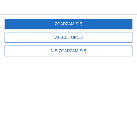
ZGADZAM SIĘ
WIĘCEJ OPCJI
NIE ZGADZAM SIĘ
W ramach "Bezpiecznej drogi do szkoły" policjanci
będą organizować spotkania z uczniami
i nauczycielami, podczas których omówią zasady
bezpiecznego poruszania się po drogach.
Przypomną również, jak ważne jest noszenie