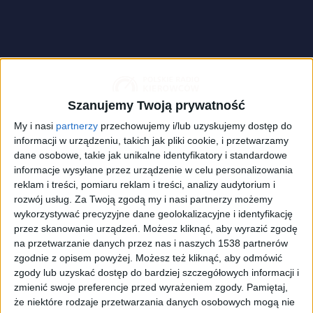
Szanujemy Twoją prywatność
My i nasi
partnerzy
przechowujemy i/lub uzyskujemy dostęp do
informacji w urządzeniu, takich jak pliki cookie, i przetwarzamy
dane osobowe, takie jak unikalne identyfikatory i standardowe
informacje wysyłane przez urządzenie w celu personalizowania
reklam i treści, pomiaru reklam i treści, analizy audytorium i
rozwój usług.
Za Twoją zgodą my i nasi partnerzy możemy
wykorzystywać precyzyjne dane geolokalizacyjne i identyfikację
Corocznie 1 września na drogach robi się tłoczniej, Polacy wracają
przez skanowanie urządzeń. Możesz kliknąć, aby wyrazić zgodę
do szkół i pracy po wakacjach
Foto:
PAP/Darek Delmanowicz
na przetwarzanie danych przez nas i naszych 1538 partnerów
zgodnie z opisem powyżej. Możesz też kliknąć, aby odmówić
Więcej patroli na drogach
zgody lub uzyskać dostęp do bardziej szczegółowych informacji i
zmienić swoje preferencje przed wyrażeniem zgody.
Pamiętaj,
W pierwszych dniach nauki w okolicach szkół pojawi
że niektóre rodzaje przetwarzania danych osobowych mogą nie