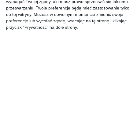
wymagać Twojej zgody, ale masz prawo sprzeciwić się takiemu
się więcej policyjnych patroli. W tym czasie policjanci
przetwarzaniu. Twoje preferencje będą mieć zastosowanie tylko
będą kontrolować zachowania wszystkich
do tej witryny. Możesz w dowolnym momencie zmienić swoje
uczestników ruchu drogowego ze szczególną uwagą
preferencje lub wycofać zgodę, wracając na tę stronę i klikając
na kierujących oraz pieszych, stwarzających
przycisk "Prywatność" na dole strony.
zagrożenie w ruchu drogowym. Funkcjonariusze
zwrócą szczególną uwagę na nieprawidłowe
zachowania uczestników ruchu drogowego zarówno
kierujących, jak i pieszych.
Policjanci będą przypominać kierującym pojazdami o
potrzebie zachowania szczególnej ostrożności oraz
zmniejszania prędkości przed przejściem dla
pieszych tak, aby nie narazić na niebezpieczeństwo
znajdujących się w ich rejonie osób. Zwrócą również
uwagę na sposób przewożenia dzieci.
Zasady bezpiecznego poruszania się po drogach