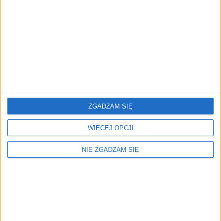
"NA CZĘŚCI": Peugeot 308 GT - co trzeba wiedzieć o tym
hatchbacku?
"NA CZĘŚCI": Volvo XC40 – SUV premium z charakterem
"NA CZĘŚCI": Skoda Kodiaq: Czy ten SUV to bestseller?
"NA CZĘŚCI": Peugeot 308 GT - co trzeba wiedzieć o tym
ZGADZAM SIĘ
hatchbacku?
WIĘCEJ OPCJI
"NA CZĘŚCI": Jeep Renegade w praktyce: recenzja SUV-a
na miasto i bezdroża
NIE ZGADZAM SIĘ
"NA CZĘŚCI": Ford Bronco 2024: czy to najlepszy SUV na
Off-Road?
"NA CZĘŚCI": Volvo EX30. Najbardziej ekologiczny SUV na
rynku?