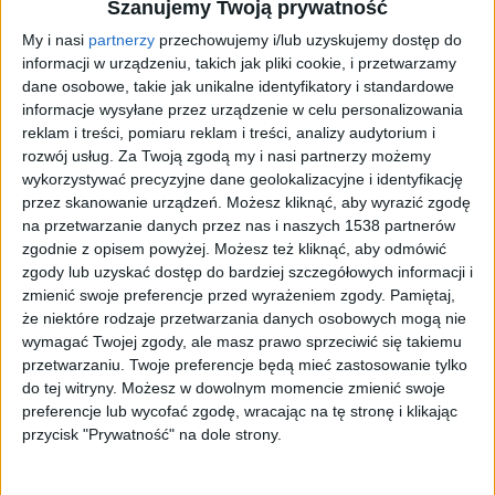
Szanujemy Twoją prywatność
My i nasi
partnerzy
przechowujemy i/lub uzyskujemy dostęp do
informacji w urządzeniu, takich jak pliki cookie, i przetwarzamy
dane osobowe, takie jak unikalne identyfikatory i standardowe
informacje wysyłane przez urządzenie w celu personalizowania
reklam i treści, pomiaru reklam i treści, analizy audytorium i
rozwój usług.
Za Twoją zgodą my i nasi partnerzy możemy
wykorzystywać precyzyjne dane geolokalizacyjne i identyfikację
przez skanowanie urządzeń. Możesz kliknąć, aby wyrazić zgodę
na przetwarzanie danych przez nas i naszych 1538 partnerów
zgodnie z opisem powyżej. Możesz też kliknąć, aby odmówić
"NA CZĘŚCI": XPeng G9 EV: elektryk z przyszłości czy marketing?
Foto:
zgody lub uzyskać dostęp do bardziej szczegółowych informacji i
PRK
zmienić swoje preferencje przed wyrażeniem zgody.
Pamiętaj,
że niektóre rodzaje przetwarzania danych osobowych mogą nie
wymagać Twojej zgody, ale masz prawo sprzeciwić się takiemu
przetwarzaniu. Twoje preferencje będą mieć zastosowanie tylko
do tej witryny. Możesz w dowolnym momencie zmienić swoje
preferencje lub wycofać zgodę, wracając na tę stronę i klikając
przycisk "Prywatność" na dole strony.