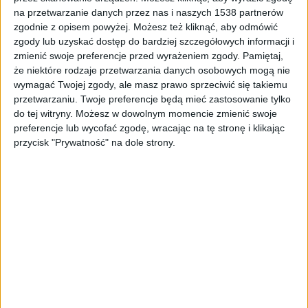
na przetwarzanie danych przez nas i naszych 1538 partnerów
Ponad 87,8 mln zł ma kosztować zaprojektowanie i budowa
zgodnie z opisem powyżej. Możesz też kliknąć, aby odmówić
obwodnicy Pilzna na Podkarpaciu w ciągu drogi krajowej nr 73.
Foto:
GDDKiA
zgody lub uzyskać dostęp do bardziej szczegółowych informacji i
zmienić swoje preferencje przed wyrażeniem zgody.
Pamiętaj,
Ponad 87 mln zł na obwodnicę Pilzna
że niektóre rodzaje przetwarzania danych osobowych mogą nie
wymagać Twojej zgody, ale masz prawo sprzeciwić się takiemu
W przetargu złożono osiem ofert, których wartość
przetwarzaniu. Twoje preferencje będą mieć zastosowanie tylko
do tej witryny. Możesz w dowolnym momencie zmienić swoje
wynosiła od ponad 87,8 do 126 mln zł.
preferencje lub wycofać zgodę, wracając na tę stronę i klikając
Najkorzystniejszą ofertę złożyło Przedsiębiorstwo
przycisk "Prywatność" na dole strony.
Drogowo-Mostowe z Dębicy. Wykonawca wycenił
inwestycję na ponad 87,8 mln zł.
Jak zaznaczyła
Rarus, jeśli nie będzie odwołań od wyboru, a
wykonawca przedłoży gwarancję należytego
wykonania umowy, to niedługo możliwe będzie jej
podpisanie.
Rzeczniczka podkreśliła, że przy wyborze
najkorzystniejszej oferty brane były pod uwagę trzy
kryteria oceny. Pierwsze to cena (60 proc.), a dwa