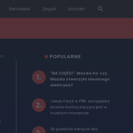
Ramówka
Zespół
Kontakt
POPULARNE
025
"NA CZĘŚCI". Mazda 6e: czy
1
.
Mazda stworzyła idealnego
elektryka?
Jakub Faryś w PRK: europejska
2
.
branża motoryzacyjna jest w
trudnym momencie
2
30 punktów karnych dla