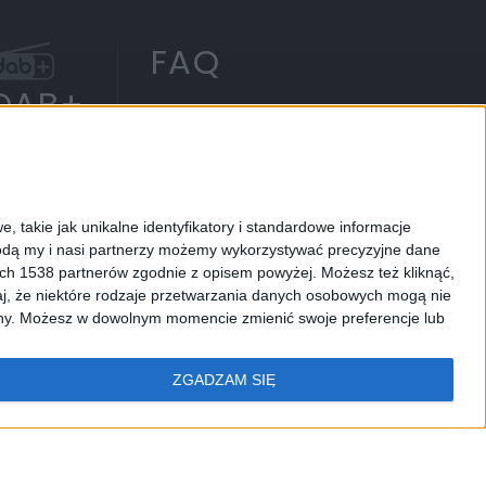
FAQ
DAB+
, takie jak unikalne identyfikatory i standardowe informacje
IECIOM
RADIO CHOPIN
RCKL
PODCASTY
dą my i nasi partnerzy możemy wykorzystywać precyzyjne dane
ych 1538 partnerów zgodnie z opisem powyżej. Możesz też kliknąć,
j, że niektóre rodzaje przetwarzania danych osobowych mogą nie
ryny. Możesz w dowolnym momencie zmienić swoje preferencje lub
ZGADZAM SIĘ