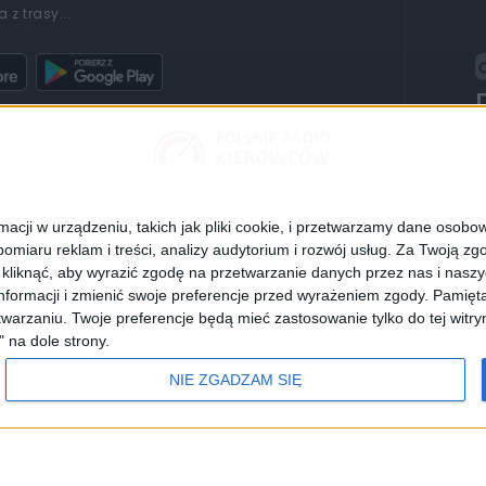
 z trasy...
cji w urządzeniu, takich jak pliki cookie, i przetwarzamy dane osobowe
POLSKIE RADIO 24
RADIO POLAND
POLSKIE RADIO DZ
omiaru reklam i treści, analizy audytorium i rozwój usług.
Za Twoją zgo
z kliknąć, aby wyrazić zgodę na przetwarzanie danych przez nas i nasz
formacji i zmienić swoje preferencje przed wyrażeniem zgody.
Pamięta
warzaniu. Twoje preferencje będą mieć zastosowanie tylko do tej wit
Informacyjna Agencja Radiowa
" na dole strony.
adia
Częstotliwości
NIE ZGADZAM SIĘ
Polityka prywatności
Dane osobowe