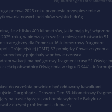
zdj. ilustracyjne
Foto:
Shuttersto
ruga połowa 2025 roku przyniesie przyspieszenie w
ytkowania nowych odcinków szybkich dróg.
ina, że z blisko 400 kilometrów, jakie mają być włączone
 2025 roku, w pierwszych sześciu miesiącach otwarto 51
m strategiczny dla Pomorza 16-kilometrowy fragment
polii Trójmiejskiej (OMT) S7 pomiędzy Chwaszczynem a
 samochody pojechały w połowie czerwca.
końcem wakacji ma być gotowy fragment trasy S1 Oświęci
 częścią obwodnicy Oświęcimia w ciągu DK44” - informuj
.
miast do września powinien być oddawany kawałkami
oujście–Dargobądz– Troszyn. Ten 33-kilometrowy fragme
jący na trasie łączącej zachodnie wybrzeże Bałtyku z
wał z dużymi problemami - tłumaczy.