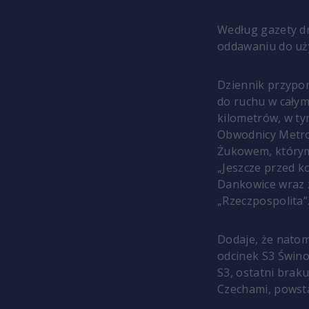
Według gazety d
oddawaniu do uż
Dziennik przypom
do ruchu w całym
kilometrów, w ty
Obwodnicy Metro
Żukowem, którym
„Jeszcze przed 
Dankowice wraz z
„Rzeczpospolita”
Dodaje, że nato
odcinek S3 Świn
S3, ostatni braku
Czechami, powsta