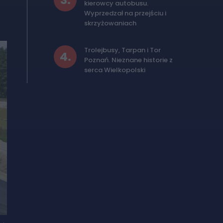
3
.
kierowcy autobusu.
Wyprzedzał na przejściu i
skrzyżowaniach
Trolejbusy, Tarpan i Tor
4
.
Poznań. Nieznane historie z
serca Wielkopolski