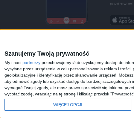
pozdrowienia
Szanujemy Twoją prywatność
My i nasi
partnerzy
przechowujemy i/lub uzyskujemy dostęp do informa
JEDYNKA
DWÓJKA
TRÓJKA
CZWÓRKA
wysyłane przez urządzenie w celu personalizowania reklam i treści, p
geolokalizacyjne i identyfikację przez skanowanie urządzeń. Możes
aby odmówić zgody lub uzyskać dostęp do bardziej szczegółowych in
wymagać Twojej zgody, ale masz prawo sprzeciwić się takiemu przet
Kanały Internetowe
Sklep
wycofać zgodę, wracając na tę stronę i klikając przycisk "Prywatność
Serwisy historyczne
Szkolenia Polskiego R
WIĘCEJ OPCJI