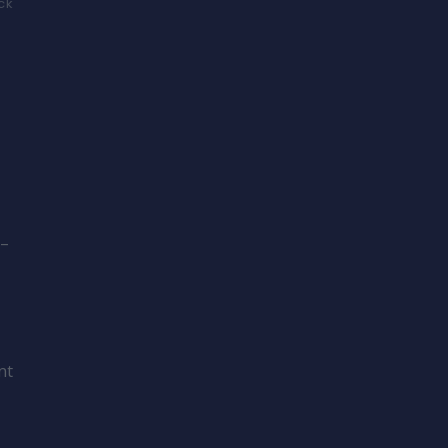
ck
m–
e
nt