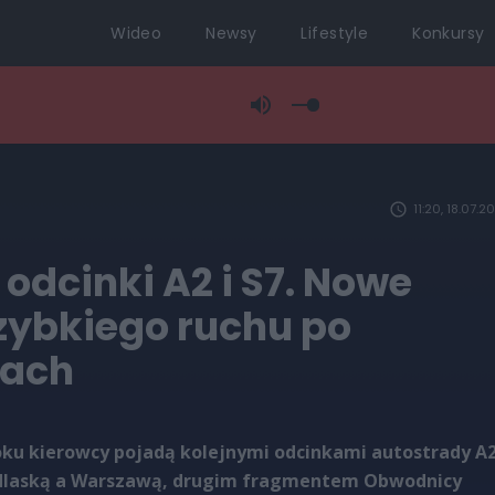
Wideo
Newsy
Lifestyle
Konkursy
11:20, 18.07.2
 odcinki A2 i S7. Nowe
zybkiego ruchu po
jach
oku kierowcy pojadą kolejnymi odcinkami autostrady A
odlaską a Warszawą, drugim fragmentem Obwodnicy