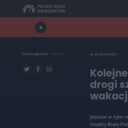
Strona główna
>
Artykuł
WIADOMOŚCI
Kolejne
drogi s
wakac
Jeszcze w tym r
między Białą P