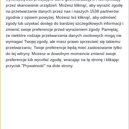
przez skanowanie urządzeń. Możesz kliknąć, aby wyrazić zgodę
Bramka na autostradzie A1 w Rusocinie
Foto:
PAP/Adam Warżawa
na przetwarzanie danych przez nas i naszych 1538 partnerów
- Otrzymaliśmy polecenie ze strony Ministerstwa
zgodnie z opisem powyżej. Możesz też kliknąć, aby odmówić
zgody lub uzyskać dostęp do bardziej szczegółowych informacji i
Infrastruktury mówiące o tym, że w razie
zmienić swoje preferencje przed wyrażeniem zgody.
Pamiętaj,
wystąpienia wydłużonych zatorów na bramkach na
że niektóre rodzaje przetwarzania danych osobowych mogą nie
głównych punktach poboru opłat w Rusocinie czy
wymagać Twojej zgody, ale masz prawo sprzeciwić się takiemu
Nowej Wsi. Jeżeli ten zator będzie wynosił powyżej
przetwarzaniu. Twoje preferencje będą mieć zastosowanie tylko
25 minut, wówczas operator jest uprawniony do
do tej witryny. Możesz w dowolnym momencie zmienić swoje
podjęcia decyzji o czasowym otwarciu szlabanów
preferencje lub wycofać zgodę, wracając na tę stronę i klikając
zjazdowych - mówi Anna Kordecka.
przycisk "Prywatność" na dole strony.
Tymczasem na A1 trwają remonty. Utrudnienia
kończą się między Pelplinem a Kopytkowem. W
rejonie węzła Nowe Marzy, do czwartku możliwy jest
tylko zjazd od strony Gdańska na Bydgoszcz. Po tym
czasie - także z Bydgoszczy na Łódź.
W kolejnym etapie, od 23 czerwca, prace i zwężenia