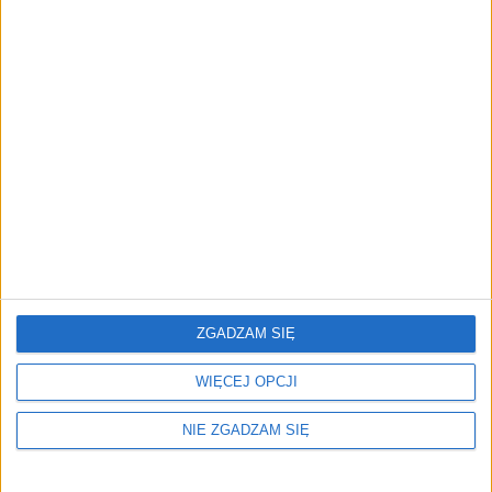
będą między węzłami Pelplin i Kopytkowo.
Czytaj również:
Kolejne kilometry S7 dla kierowców. Obwodnicą Metropolii
Trójmiejskiej na wakacje
Zaawansowanie budowy obwodnicy Oświęcimia. Ma być
gotowa w 2026 roku
IAR/ans
ZGADZAM SIĘ
WIĘCEJ OPCJI
NIE ZGADZAM SIĘ