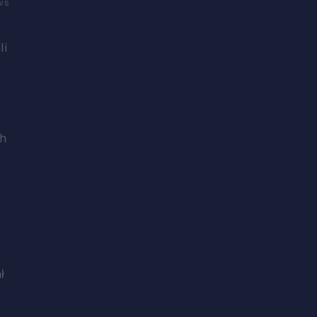
ws
li
ch
ł