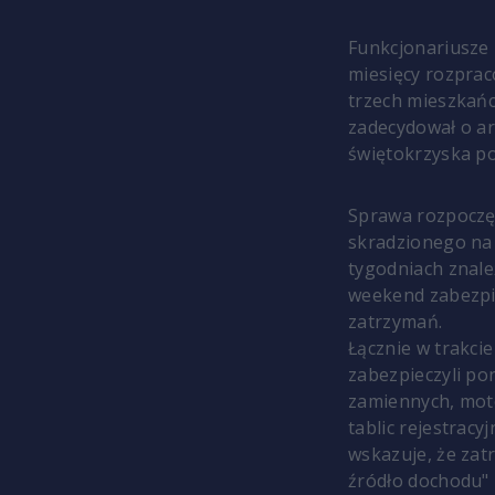
Funkcjonariusze 
miesięcy rozprac
trzech mieszkańc
zadecydował o ar
świętokrzyska pol
Sprawa rozpoczęł
skradzionego na 
tygodniach znale
weekend zabezpie
zatrzymań.
Łącznie w trakcie
zabezpieczyli po
zamiennych, moto
tablic rejestracy
wskazuje, że zatr
źródło dochodu" -