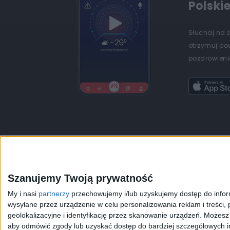
Polski
Słuchaj na 
otrzymuj po
pozdrowienia
JEDYNKA
DWÓJKA
TRÓJKA
CZWÓRKA
Szanujemy Twoją prywatność
My i nasi
partnerzy
przechowujemy i/lub uzyskujemy dostęp do informa
Kanały Internetowe
Sklep
wysyłane przez urządzenie w celu personalizowania reklam i treści, p
geolokalizacyjne i identyfikację przez skanowanie urządzeń. Możes
Serwisy historyczne
Szkolenia Polskiego R
aby odmówić zgody lub uzyskać dostęp do bardziej szczegółowych in