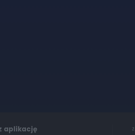
z aplikację
Z