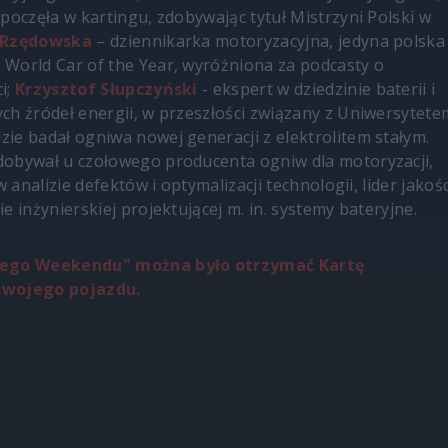
zpoczęła w kartingu, zdobywając tytuł Mistrzyni Polski w
 Rzędowska
– dziennikarka motoryzacyjna, jedyna polska
World Car of the Year, wyróżniona za podcasty o
i;
Krzysztof Słupczyński
- ekspert w dziedzinie baterii i
ch źródeł energii, w przeszłości związany z Uniwersytete
ie badał ogniwa nowej generacji z elektrolitem stałym.
dobywał u czołowego producenta ogniw dla motoryzacji,
w analizie defektów i optymalizacji technologii, lider jakośc
e inżynierskiej projektującej m. in. systemy bateryjne.
nego Weekendu" można było otrzymać Kartę
swojego pojazdu.