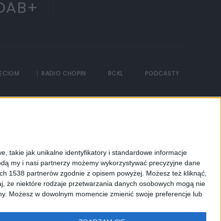
DAB+
IECIOM
RADIO CHOPIN
RCKL
PODCASTY
, takie jak unikalne identyfikatory i standardowe informacje
dą my i nasi partnerzy możemy wykorzystywać precyzyjne dane
ych 1538 partnerów zgodnie z opisem powyżej. Możesz też kliknąć,
j, że niektóre rodzaje przetwarzania danych osobowych mogą nie
ryny. Możesz w dowolnym momencie zmienić swoje preferencje lub