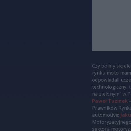
Czy boimy się el
rynku moto mamy
odpowiadali ucze
technologiczny, 
na zielonym” w P
Paweł Tuzinek
–
Prawników Rynku
automotive;
Jaku
Motoryzacyjnego
sektora motoryz