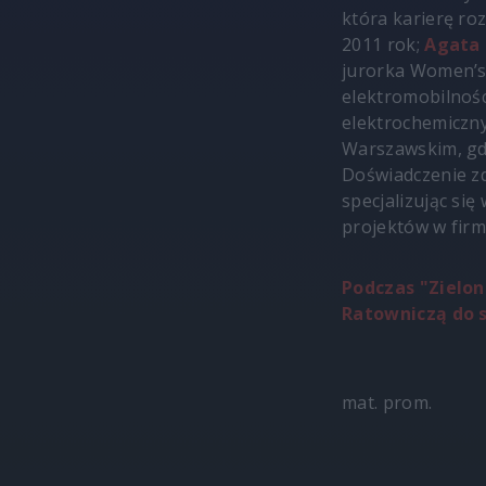
która karierę ro
2011 rok;
Agata
jurorka Women’s 
elektromobilnośc
elektrochemiczny
Warszawskim, gdz
Doświadczenie z
specjalizując się 
projektów w firmi
Podczas "Zielo
Ratowniczą do 
mat. prom.