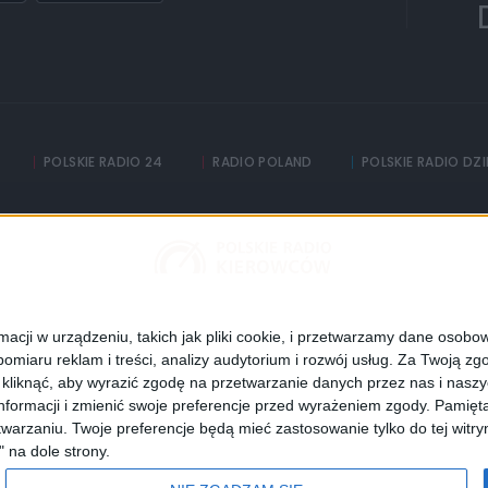
POLSKIE RADIO 24
RADIO POLAND
POLSKIE RADIO DZ
Informacyjna Agencja Radiowa
adia
Częstotliwości
Polityka prywatności
cji w urządzeniu, takich jak pliki cookie, i przetwarzamy dane osobowe
omiaru reklam i treści, analizy audytorium i rozwój usług.
Za Twoją zgo
Dane osobowe
z kliknąć, aby wyrazić zgodę na przetwarzanie danych przez nas i nasz
formacji i zmienić swoje preferencje przed wyrażeniem zgody.
Pamięta
Polskie Radio S.A.
warzaniu. Twoje preferencje będą mieć zastosowanie tylko do tej wit
" na dole strony.