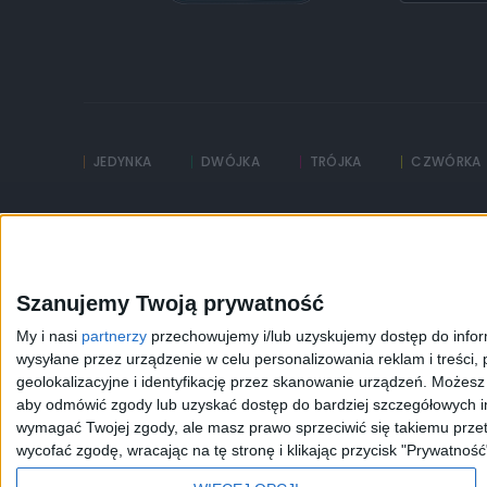
JEDYNKA
DWÓJKA
TRÓJKA
CZWÓRKA
Kanały Internetowe
Sklep
Serwisy historyczne
Szkolenia Polskiego R
Szanujemy Twoją prywatność
My i nasi
partnerzy
przechowujemy i/lub uzyskujemy dostęp do informa
wysyłane przez urządzenie w celu personalizowania reklam i treści, p
geolokalizacyjne i identyfikację przez skanowanie urządzeń. Możes
aby odmówić zgody lub uzyskać dostęp do bardziej szczegółowych in
wymagać Twojej zgody, ale masz prawo sprzeciwić się takiemu przet
Odtwarzacz
wycofać zgodę, wracając na tę stronę i klikając przycisk "Prywatność
jest
gotowy.
Kliknij