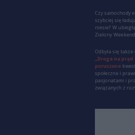
Czy samochody el
szybciej się ładu
niesie? W ubiegł
Zielony Weekend,
Odbyła się także
„Droga na prąd
poruszone
kwest
społeczne i praw
pasjonatami i pr
związanych z roz