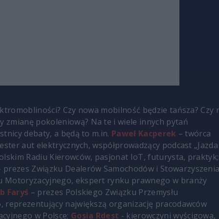
ektromobliności? Czy nowa mobilność będzie tańsza? Czy 
 zmianę pokoleniową? Na te i wiele innych pytań
stnicy debaty, a będą to m.in.
Paweł Kacperek
– twórca
tester aut elektrycznych, współprowadzący podcast „Jazda
olskim Radiu Kierowców, pasjonat IoT, futurysta, praktyk;
 prezes Związku Dealerów Samochodów i Stowarzyszeni
 Motoryzacyjnego, ekspert rynku prawnego w branży
b Faryś
– prezes Polskiego Związku Przemysłu
, reprezentujący największą organizację pracodawców
acyjnego w Polsce;
Gosia Rdest
- kierowczyni wyścigowa,