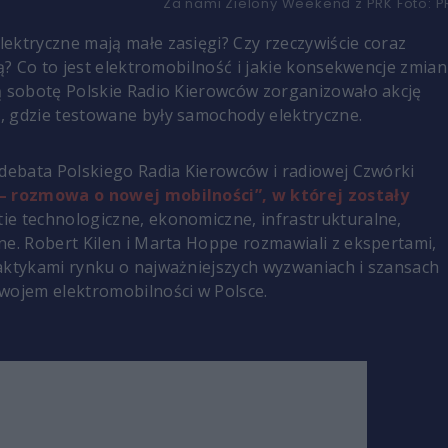
Za nami Zielony Weekend z PRK
Foto:
P
ektryczne mają małe zasięgi? Czy rzeczywiście coraz
ją? Co to jest elektromobilność i jakie konsekwencje zmian
ą sobotę Polskie Radio Kierowców zorganizowało akcję
 gdzie testowane były samochody elektryczne.
 debata Polskiego Radia Kierowców i radiowej Czwórki
 – rozmowa o nowej mobilności”,
w której zostały
ie technologiczne, ekonomiczne, infrastrukturalne,
ne. Robert Kilen i Marta Hoppe rozmawiali z ekspertami,
aktykami rynku o najważniejszych wyzwaniach i szansach
wojem elektromobilności w Polsce.