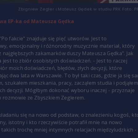
Zbigniew Zegler i Mateusz Gędek w studiu PRK
Foto:
P
nowa EP-ka od Mateusza Gędka
Po fakcie" znajduje się pięć utworów. Jest to
, emocjonalny i różnorodny muzycznie materiał, który
 z najgłębszych zakamarków duszy
Mateusza Gędka". Jak
 jest to zbiór osobistych doświadczeń. - Jest to raczej
iór moich doświadczeń, błędów, złych decyzji, które
jąc dwa lata w Warszawie.
To był taki czas, gdzie ja się s
, szukałem mieszkania, pracy, zacząłem studia i podjąłe
ch decyzji. Mógłbym dokonać wyboru inaczej - przyznaje
 rozmowie ze Zbyszkiem Zeglerem.
kładaniu się na nowo od podstaw, o znalezieniu kogoś, kt
ny, istotny i kto rzeczywiście potrafił mnie na nowo
 takich trochę mniej intymnych relacjach międzyludzkich -