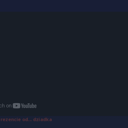
rezencie od... dziadka