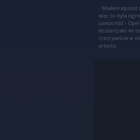
- Miałem epizod
więc to była ogr
samochód - Opel 
dostarczało mi t
rzeczywiście w m
artysta.