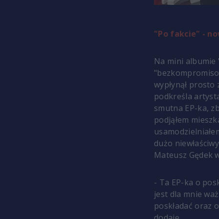
"Po fakcie" - 
Na mini albumie "
"
bezkompromisowy
wypłynął prosto
podkreśla artysta
smutna EP-ka, zb
podjąłem mieszka
usamodzielniałem
dużo niewłaściwy
Mateusz Gędek w
- Ta EP-ka o pos
jest dla mnie waż
poskładać oraz o
dodaje.