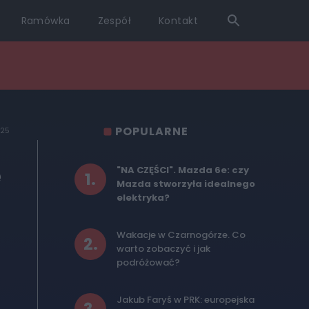
Ramówka
Zespół
Kontakt
POPULARNE
025
e
"NA CZĘŚCI". Mazda 6e: czy
1
.
Mazda stworzyła idealnego
elektryka?
Wakacje w Czarnogórze. Co
2
.
warto zobaczyć i jak
podróżować?
Jakub Faryś w PRK: europejska