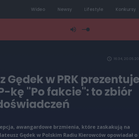
Wideo
Newsy
Lifestyle
Konkursy
16:34, 20.05.2
z Gędek w PRK prezentuj
-kę "Po fakcie": to zbiór
doświadczeń
epcja, awangardowe brzmienia, które zaskakują na
ateusz Gędek w Polskim Radiu Kierowców opowiadał o