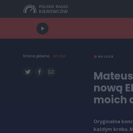
Strona główna
>
Artykuł
NA LUZIE
Mateus
nową EP
moich 
Oryginalna konc
każdym kroku. M