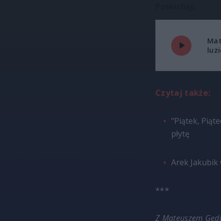
Posłuchaj:
Mat
luz
Czytaj także:
"Piątek, Piąt
płytę
Arek Jakubik
***
Z Mateuszem Gędk