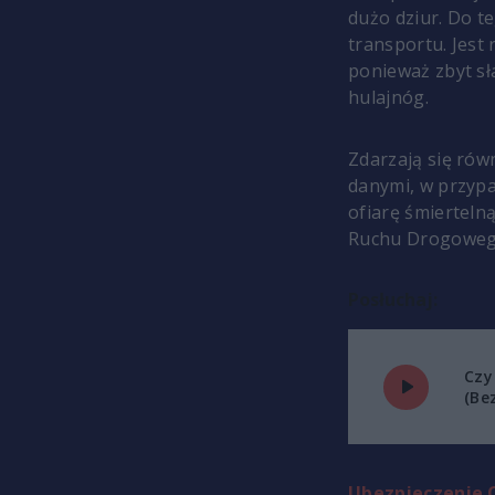
dużo dziur. Do t
transportu. Jest
ponieważ zbyt sł
hulajnóg.
Zdarzają się rów
danymi, w przyp
ofiarę śmierteln
Ruchu Drogowego
Posłuchaj:
Czy
(Be
Ubezpieczenie O