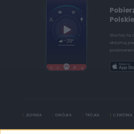
Pobier
Polski
Słuchaj na 
otrzymuj po
pozdrowienia
JEDYNKA
DWÓJKA
TRÓJKA
CZWÓRKA