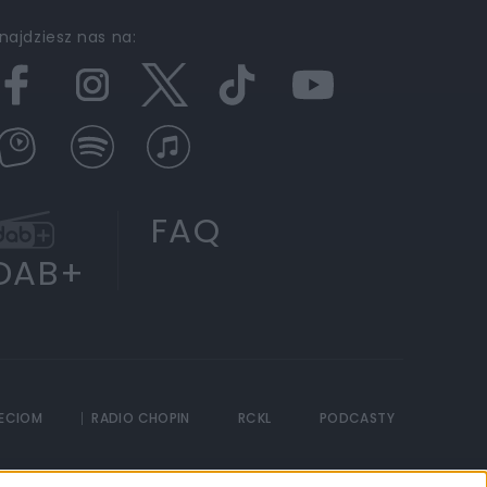
najdziesz nas na:
FAQ
DAB+
IECIOM
RADIO CHOPIN
RCKL
PODCASTY