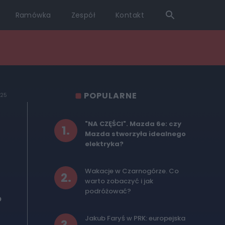
Ramówka
Zespół
Kontakt
POPULARNE
025
"NA CZĘŚCI". Mazda 6e: czy
1
.
Mazda stworzyła idealnego
elektryka?
Wakacje w Czarnogórze. Co
2
.
warto zobaczyć i jak
podróżować?
o
Jakub Faryś w PRK: europejska