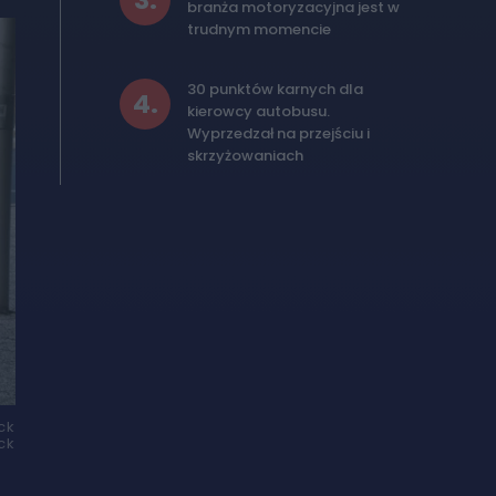
3
.
branża motoryzacyjna jest w
trudnym momencie
30 punktów karnych dla
4
.
kierowcy autobusu.
Wyprzedzał na przejściu i
skrzyżowaniach
ck
ck