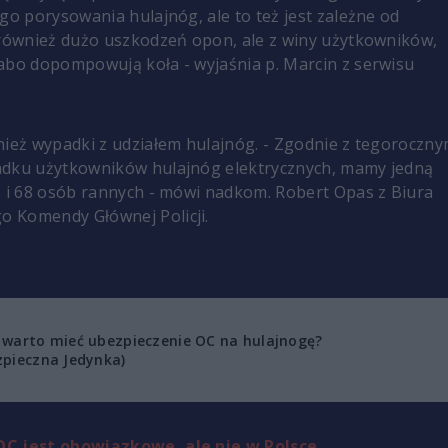
ego porysowania hulajnóg, ale to też jest zależne od
 również dużo uszkodzeń opon, ale z winy użytkowników,
abo dopompowują koła - wyjaśnia p. Marcin z serwisu
nież wypadki z udziałem hulajnóg. - Zgodnie z tegoroczny
adku użytkowników hulajnóg elektrycznych, mamy jedną
ą i 68 osób rannych - mówi nadkom. Robert Opas z Biura
 Komendy Głównej Policji.
 warto mieć ubezpieczenie OC na hulajnogę?
zpieczna Jedynka)
C jest obowiązkowe, ale nie w Polsce