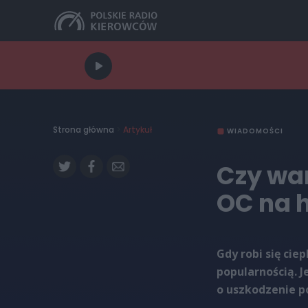
Strona główna
>
Artykuł
WIADOMOŚCI
Czy wa
OC na 
Gdy robi się cie
popularnością. J
o uszkodzenie po