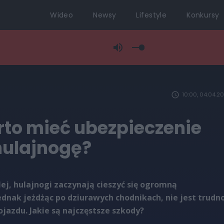
Wideo
Newsy
Lifestyle
Konkursy
10:00, 04.04.2
rto mieć ubezpieczenie
hulajnogę?
plej, hulajnogi zaczynają cieszyć się ogromną
ednak jeżdżąc po dziurawych chodnikach, nie jest trudn
jazdu. Jakie są najczęstsze szkody?