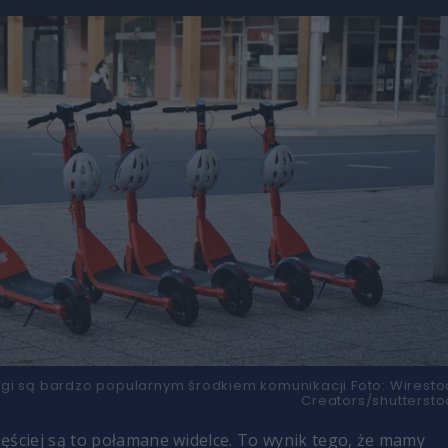
ogi są bardzo popularnym środkiem komunikacji
Foto:
Wiresto
Creators/shuttersto
ęściej są to połamane widelce. To wynik tego, że mamy