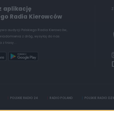
z aplikację
Z
ego Radia Kierowców
żywo audycji Polskiego Radia Kierowców,
wiadomienia z dróg, wysyłaj do nas
 z trasy...
POLSKIE RADIO 24
RADIO POLAND
POLSKIE RADIO DZ