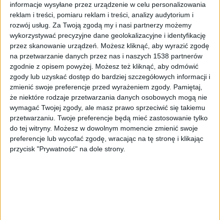
informacje wysyłane przez urządzenie w celu personalizowania
reklam i treści, pomiaru reklam i treści, analizy audytorium i
rozwój usług.
Za Twoją zgodą my i nasi partnerzy możemy
wykorzystywać precyzyjne dane geolokalizacyjne i identyfikację
zdj. ilustracyjne
Foto:
Shutterstock
przez skanowanie urządzeń. Możesz kliknąć, aby wyrazić zgodę
na przetwarzanie danych przez nas i naszych 1538 partnerów
Chodzi o ostatni odcinek trasy S11 na południu, a
zgodnie z opisem powyżej. Możesz też kliknąć, aby odmówić
szczególnie węzeł łączący ekspresówkę z autostradą
zgody lub uzyskać dostęp do bardziej szczegółowych informacji i
A1 w Piekarach Śląskich.
zmienić swoje preferencje przed wyrażeniem zgody.
Pamiętaj,
że niektóre rodzaje przetwarzania danych osobowych mogą nie
wymagać Twojej zgody, ale masz prawo sprzeciwić się takiemu
Wykonaniem elementów koncepcji programowej dla
przetwarzaniu. Twoje preferencje będą mieć zastosowanie tylko
tego odcinka S11 było zainteresowanych jedenastu
do tej witryny. Możesz w dowolnym momencie zmienić swoje
wykonawców. Jak przekazał w środę rzecznik
preferencje lub wycofać zgodę, wracając na tę stronę i klikając
przycisk "Prywatność" na dole strony.
katowickiego oddziału GDDKiA Marek Prusak,
wybrano najtańszą ofertę, za ponad 6,1 mln zł, firmy
Multiconsult, która wskazała też do realizacji
zadania odpowiednio doświadczonych projektantów.
Jeżeli do 27 stycznia br. nie wpłyną odwołania od