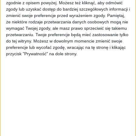
Zbigniew Zegler i Paweł Małaszyński w studiu PRK
Foto:
PRK
zgodnie z opisem powyżej. Możesz też kliknąć, aby odmówić
zgody lub uzyskać dostęp do bardziej szczegółowych informacji i
Jak przyznaje Paweł Małaszyński w rozmowie ze
zmienić swoje preferencje przed wyrażeniem zgody.
Pamiętaj,
Zbigniewem Zeglerem, w jego przypadku zrobienie
że niektóre rodzaje przetwarzania danych osobowych mogą nie
prawa jazdy nie było kwestią wyboru, lecz
wymagać Twojej zgody, ale masz prawo sprzeciwić się takiemu
zawodowych przedsięwzięć. - Wymuszono na mnie
przetwarzaniu. Twoje preferencje będą mieć zastosowanie tylko
zrobienie prawa jady, ponieważ od tego zależała
do tej witryny. Możesz w dowolnym momencie zmienić swoje
preferencje lub wycofać zgodę, wracając na tę stronę i klikając
moja rola w "Oficerze" - mówi. - Reżyser Maciej
przycisk "Prywatność" na dole strony.
Dejczer powiedział, że jeżeli mamy dostać rolę (ja i
Borys Szyc, który też nie miał prawka), to musimy
zrobić prawo jazdy albo on rezygnuje i
przeprowadza casting dalej. Nie miałem innego
wyjścia, więc się zawziąłem. (...) Mówiłem do żony, że
ja mogę siedzieć, jako kierowca, ale nigdy nie będę
prowadzić, ale zakochałem się i dzisiaj nie
wyobrażam sobie życia bez samochodu - dodaje.
Fan japońskiej motoryzacji