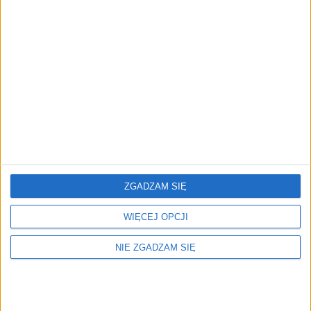
prostu bardzo zależy - podkreśla artysta. - Nigdy nie
ustalaliśmy niczego z zimną kalkulacją, że tak ma
być, po prostu ta muzyka trwa, ta nasza przyjaźń
cały czas trwa, nasza pasja dojrzewa. Mamy chęć
tworzenia, koncertowania i spełniania po prostu
swoich marzeń - dodaje.
ZGADZAM SIĘ
WIĘCEJ OPCJI
NIE ZGADZAM SIĘ