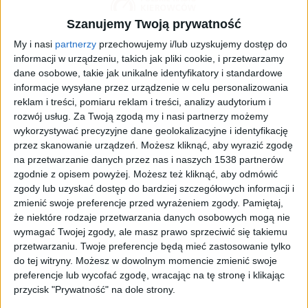
Szanujemy Twoją prywatność
My i nasi
partnerzy
przechowujemy i/lub uzyskujemy dostęp do
informacji w urządzeniu, takich jak pliki cookie, i przetwarzamy
dane osobowe, takie jak unikalne identyfikatory i standardowe
informacje wysyłane przez urządzenie w celu personalizowania
reklam i treści, pomiaru reklam i treści, analizy audytorium i
rozwój usług.
Za Twoją zgodą my i nasi partnerzy możemy
wykorzystywać precyzyjne dane geolokalizacyjne i identyfikację
Poznań Motor Show 2024
Foto:
mat. promocyjne
przez skanowanie urządzeń. Możesz kliknąć, aby wyrazić zgodę
na przetwarzanie danych przez nas i naszych 1538 partnerów
Poznań Motor Show niezmiennie dostarcza
zgodnie z opisem powyżej. Możesz też kliknąć, aby odmówić
niezapomnianych emocji miłośnikom motoryzacji w
zgody lub uzyskać dostęp do bardziej szczegółowych informacji i
każdym wydaniu. Na zwiedzających każdego roku
zmienić swoje preferencje przed wyrażeniem zgody.
Pamiętaj,
czekają najnowsze modele samochodów i motocykli.
że niektóre rodzaje przetwarzania danych osobowych mogą nie
Wśród ekspozycji można również znaleźć pojazdy
wymagać Twojej zgody, ale masz prawo sprzeciwić się takiemu
zabytkowe, a także produkty i rozwiązania z takich
przetwarzaniu. Twoje preferencje będą mieć zastosowanie tylko
dziedzin jak tuning, detailing oraz techniki
do tej witryny. Możesz w dowolnym momencie zmienić swoje
preferencje lub wycofać zgodę, wracając na tę stronę i klikając
motoryzacyjna. Bogaty program uzupełniają
przycisk "Prywatność" na dole strony.
interesujące wydarzenia towarzyszące.