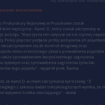
zdj. ilustracyjne
Foto:
Shuttersto
czasowe aresztowanie
do Prokuratury Rejonowej w Pruszkowie został
letni mężczyzna - Kamil. D., który został zatrzymany w
go pościgu. "Mężczyzna ten usłyszał zarzut czynnej napaś
zy Policji poprzez podjęcie próby potrącenia ich pojazdem
z niezatrzymaniem się do kontroli drogowej oraz
ojazdu mimo orzeczonego zakazu prowadzenia pojazdów
a także sprowadzeniem bezpośredniego zagrożenia
hu lądowym oraz sprowadzenia zagrożenia życia lub
żerów tego pojazdu" - wyjaśnił prok. Banna.
lił, że Kamil D. w chwili zatrzymania był trzeźwy. "Z
 biegłego z zakresu badań toksykologicznych wynika, że n
od wpływem środka odurzającego" - dodał.