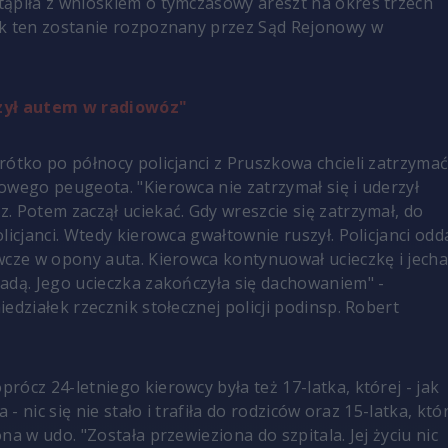
ąpiła z wnioskiem o tymczasowy areszt na okres trzech
ek ten zostanie rozpoznany przez Sąd Rejonowy w
zył autem w radiowóz"
rótko po północy policjanci z Pruszkowa chcieli zatrzyma
owego peugeota. "Kierowca nie zatrzymał się i uderzył
. Potem zaczął uciekać. Gdy wreszcie się zatrzymał, do
licjanci. Wtedy kierowca gwałtownie ruszył. Policjanci odda
wcze w opony auta. Kierowca kontynuował ucieczkę i jecha
adą. Jego ucieczka zakończyła się dachowaniem" -
edziałek rzecznik stołecznej policji podinsp. Robert
rócz 24-letniego kierowcy była też 17-latka, której - jak
a - nic się nie stało i trafiła do rodziców oraz 15-latka, któ
na w udo. "Została przewieziona do szpitala. Jej życiu nic