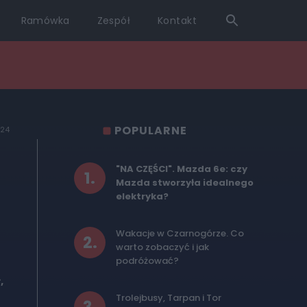
Ramówka
Zespół
Kontakt
POPULARNE
024
"NA CZĘŚCI". Mazda 6e: czy
1
.
Mazda stworzyła idealnego
elektryka?
Wakacje w Czarnogórze. Co
2
.
warto zobaczyć i jak
podróżować?
,
Trolejbusy, Tarpan i Tor