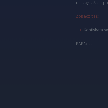
nie zagraża" - po
Zobacz też:
Konfiskata s
PAP/ans