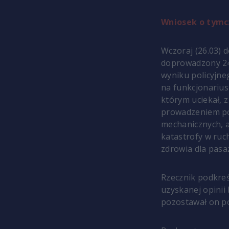
Wniosek o tym
Wczoraj (26.03) 
doprowadzony 24 
wyniku policyjne
na funkcjonarius
którym uciekał, 
prowadzeniem p
mechanicznych, 
katastrofy w ruc
zdrowia dla pasa
Rzecznik p
odkreś
uzyskanej opinii
pozostawał on p