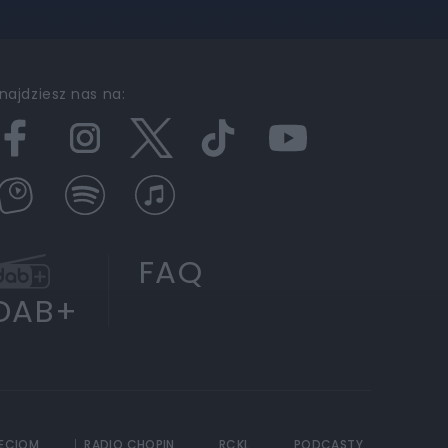
najdziesz nas na:
FAQ
DAB+
IECIOM
RADIO CHOPIN
RCKL
PODCASTY