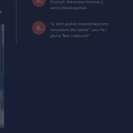
3
.
Poznań. Nieznane historie z
serca Wielkopolski
a.
Ty sam jesteś najważniejszym
4
.
tematem dla siebie". Leo Pik i
płyta "Bez zakłóceń"