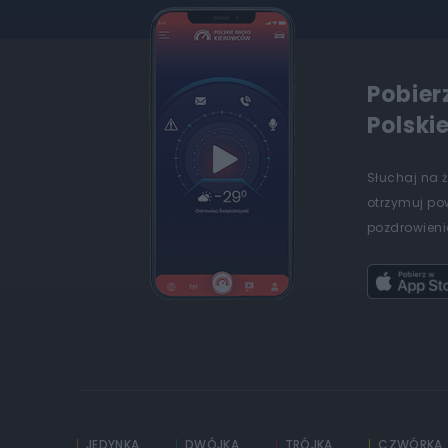
Pobier
Polski
Słuchaj na 
otrzymuj po
pozdrowienia
JEDYNKA
DWÓJKA
TRÓJKA
CZWÓRKA