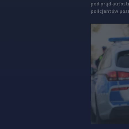
pod prąd autostr
policjantów post