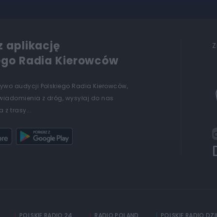
z aplikację
Z
ego Radia Kierowców
żywo audycji Polskiego Radia Kierowców,
wiadomienia z dróg, wysyłaj do nas
 z trasy...
POLSKIE RADIO 24
RADIO POLAND
POLSKIE RADIO DZ