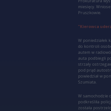
Prokuratura wyst
miesięcy. Wnios
Pruszkowie.
"Kierowca uder
W poniedziałek k
do kontroli osob
autem w radiowóz
auta podbiegli po
strzały ostrzega
pod prąd autostr
powiedział w poni
Szumiata.
W samochodzie op
podkreśliła policj
została postrzelo