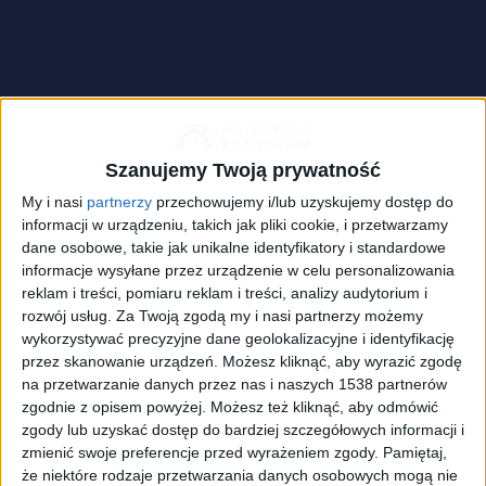
Szanujemy Twoją prywatność
My i nasi
partnerzy
przechowujemy i/lub uzyskujemy dostęp do
informacji w urządzeniu, takich jak pliki cookie, i przetwarzamy
dane osobowe, takie jak unikalne identyfikatory i standardowe
informacje wysyłane przez urządzenie w celu personalizowania
reklam i treści, pomiaru reklam i treści, analizy audytorium i
rozwój usług.
Za Twoją zgodą my i nasi partnerzy możemy
wykorzystywać precyzyjne dane geolokalizacyjne i identyfikację
Rośnie kolejka samochodów ciężarowych przed przejściem
przez skanowanie urządzeń. Możesz kliknąć, aby wyrazić zgodę
granicznym czekających w Medyce na Podkarpaciu.
Foto:
na przetwarzanie danych przez nas i naszych 1538 partnerów
PAP/Darek Delmanowicz
zgodnie z opisem powyżej. Możesz też kliknąć, aby odmówić
Rośnie kolejka samochodów ciężarowych przed
zgody lub uzyskać dostęp do bardziej szczegółowych informacji i
przejściem granicznym czekających w Medyce na
zmienić swoje preferencje przed wyrażeniem zgody.
Pamiętaj,
Podkarpaciu.
że niektóre rodzaje przetwarzania danych osobowych mogą nie