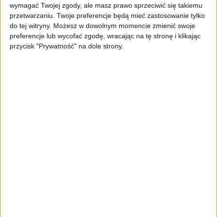
wymagać Twojej zgody, ale masz prawo sprzeciwić się takiemu
przetwarzaniu. Twoje preferencje będą mieć zastosowanie tylko
Kolejki przed granicą spowodowane są protestem
do tej witryny. Możesz w dowolnym momencie zmienić swoje
przewoźników, którzy nie przepuszczają aut
preferencje lub wycofać zgodę, wracając na tę stronę i klikając
ciężarowych na przejściach m.in. w Korczowej i
przycisk "Prywatność" na dole strony.
Dorohusku (woj. lubelskie).
Protestujący na bieżąco przepuszczają autokary,
transporty z żywnością, pomocą humanitarną i
paliwami.
Jak powiedział rzecznik prasowy Bieszczadzkiego
Oddziału Straży Granicznej por. Piotr Zakielarz,
około 1200 ciężarówek czeka w piątek na odprawę
przed przejściem granicznym z Ukrainą w Medyce.
„Według danych z godz. 7 szacowany czas
oczekiwania na wyjazd z Polski dla ostatniego
kierowcy wynosi 109 godzin” – przekazał
rzecznik.
Dla porównania, dzień wcześniej czas