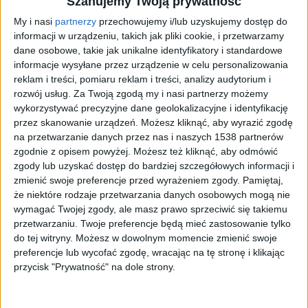
Szanujemy Twoją prywatność
My i nasi
partnerzy
przechowujemy i/lub uzyskujemy dostęp do
informacji w urządzeniu, takich jak pliki cookie, i przetwarzamy
dane osobowe, takie jak unikalne identyfikatory i standardowe
informacje wysyłane przez urządzenie w celu personalizowania
reklam i treści, pomiaru reklam i treści, analizy audytorium i
rozwój usług.
Za Twoją zgodą my i nasi partnerzy możemy
wykorzystywać precyzyjne dane geolokalizacyjne i identyfikację
przez skanowanie urządzeń. Możesz kliknąć, aby wyrazić zgodę
na przetwarzanie danych przez nas i naszych 1538 partnerów
zgodnie z opisem powyżej. Możesz też kliknąć, aby odmówić
W sobotę (9.09) poznamy najlepszego młodego kierowcę.
Foto:
zgody lub uzyskać dostęp do bardziej szczegółowych informacji i
mat. organizatora
zmienić swoje preferencje przed wyrażeniem zgody.
Pamiętaj,
Finał zawodów
że niektóre rodzaje przetwarzania danych osobowych mogą nie
wymagać Twojej zgody, ale masz prawo sprzeciwić się takiemu
przetwarzaniu. Twoje preferencje będą mieć zastosowanie tylko
Polski finał zawodów odbędzie się 9 września na
do tej witryny. Możesz w dowolnym momencie zmienić swoje
Torze Poznań. Dwóch reprezentantów Polski na
preferencje lub wycofać zgodę, wracając na tę stronę i klikając
początku października stanie do rywalizacji o
przycisk "Prywatność" na dole strony.
międzynarodowy tytuł Najlepszego Kierowcy FIA w
Europie, Afryce i na Bliskim Wschodzie, na torze