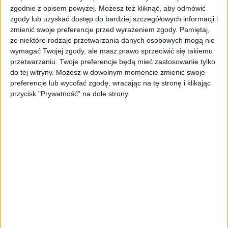
zgodnie z opisem powyżej. Możesz też kliknąć, aby odmówić
Toyota Sienna to model, który cieszy się dużym
zgody lub uzyskać dostęp do bardziej szczegółowych informacji i
zainteresowaniem tych, którzy cenią sobie
zmienić swoje preferencje przed wyrażeniem zgody.
Pamiętaj,
przestrzeń w samochodzie. Minivany to pojazdy,
że niektóre rodzaje przetwarzania danych osobowych mogą nie
dzięki którym można przewieźć niemal wszystko, bo
wymagać Twojej zgody, ale masz prawo sprzeciwić się takiemu
ich pojemność zazwyczaj potrafi zaskakiwać.
przetwarzaniu. Twoje preferencje będą mieć zastosowanie tylko
Japoński producent sam postanowił wykorzystać
do tej witryny. Możesz w dowolnym momencie zmienić swoje
przestrzeń w swoim rodzinnym modelu, tworząc z
preferencje lub wycofać zgodę, wracając na tę stronę i klikając
przycisk "Prywatność" na dole strony.
niego prawdziwie dj-skie stanowisko, które posiada
sprzęt pozwalający na rozkręcenie niejednej
plenerowej imprezy.
W tym nietypowym modelu Sienny głośniki to swego
rodzaju jedna wielka orkiestra. Auto wyposażone
jest w
60-głośnikowy system dźwiękowy, który
składa się z czterech 12-calowych subwooferów, 36
głośników średniotonowych, 14 głośników
wysokotonowych i sześciu tub perkusyjnych. Na
wyposażeniu jest aż 16 wzmacniaczy, które są w