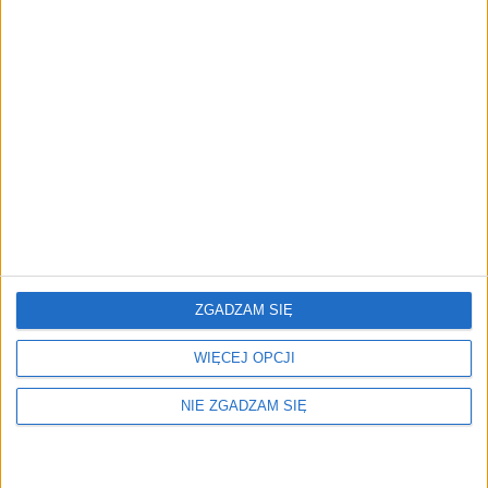
wygłuszającymi. Dodatkowo trzeba było zmienić
nieco system, który pozwoliłby na uruchomienie
takiego sprzętu. Dlatego też w minivanie znalazło
się
sześć akumulatorów litowo-jonowych 56 V.
ZGADZAM SIĘ
WIĘCEJ OPCJI
NIE ZGADZAM SIĘ
Samochód to na tę chwilę koncept, który nie trafi
raczej do seryjnej produkcji. Jednak może znajdą się