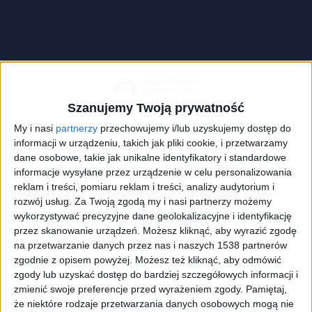
Szanujemy Twoją prywatność
My i nasi
partnerzy
przechowujemy i/lub uzyskujemy dostęp do
informacji w urządzeniu, takich jak pliki cookie, i przetwarzamy
dane osobowe, takie jak unikalne identyfikatory i standardowe
informacje wysyłane przez urządzenie w celu personalizowania
reklam i treści, pomiaru reklam i treści, analizy audytorium i
rozwój usług.
Za Twoją zgodą my i nasi partnerzy możemy
wykorzystywać precyzyjne dane geolokalizacyjne i identyfikację
zdjęcie ilustracyjne
Foto:
shutterstock.com/randy andy
przez skanowanie urządzeń. Możesz kliknąć, aby wyrazić zgodę
na przetwarzanie danych przez nas i naszych 1538 partnerów
zgodnie z opisem powyżej. Możesz też kliknąć, aby odmówić
Dla miłośników motosportu nie ma nic bardziej
zgody lub uzyskać dostęp do bardziej szczegółowych informacji i
ekscytującego niż zmagania uliczne Formuły 1. Nie
zmienić swoje preferencje przed wyrażeniem zgody.
Pamiętaj,
bez przyczyny najbardziej wyczekiwanym wyścigiem
że niektóre rodzaje przetwarzania danych osobowych mogą nie