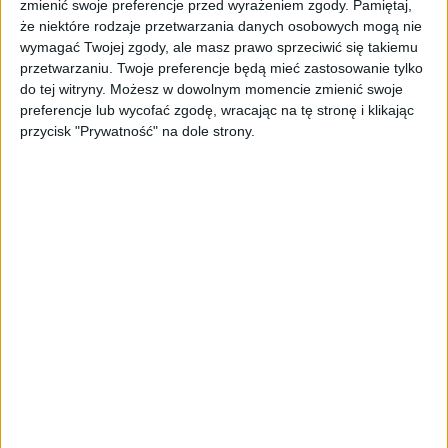
zmienić swoje preferencje przed wyrażeniem zgody.
Pamiętaj,
dąży do zmniejszenia emisji gazów cieplarnianych
że niektóre rodzaje przetwarzania danych osobowych mogą nie
i stosuje odnawialne źródła energii. Na nietypowy
wymagać Twojej zgody, ale masz prawo sprzeciwić się takiemu
pomysł wpadli pracownicy Toyoty, którzy produkując
przetwarzaniu. Twoje preferencje będą mieć zastosowanie tylko
samochody, jednocześnie dbają o to, aby w
do tej witryny. Możesz w dowolnym momencie zmienić swoje
pobliskich szklarniach urosły dorodne pomidory i
preferencje lub wycofać zgodę, wracając na tę stronę i klikając
truskawki. Ten krok przyczynił się do wypełnienia
przycisk "Prywatność" na dole strony.
zakładów produkcyjnych soczystymi czerwonymi
owocami i warzywami, a także do stworzył
mocniejsze więzi z lokalną społecznością.
W zakładzie Toyoty w Myochi efektywnie
wykorzystuje się ciepło wytwarzane podczas procesu
produkcyjnego do utrzymania szklarni z pomidorami
i truskawkami. Warto zaznaczyć, że te owoce i
warzywa nie są dostępne na rynku, ale są
dostarczane do starszych mieszkańców miasta w
formie specjalnych pudełek przygotowywanych
przez wolontariuszy. Oczywiście całkowicie za darmo.