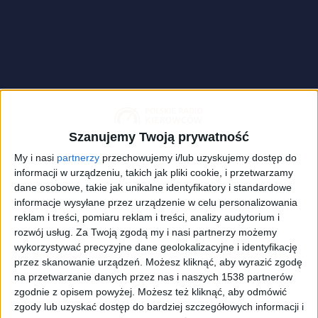
Szanujemy Twoją prywatność
My i nasi
partnerzy
przechowujemy i/lub uzyskujemy dostęp do
informacji w urządzeniu, takich jak pliki cookie, i przetwarzamy
dane osobowe, takie jak unikalne identyfikatory i standardowe
informacje wysyłane przez urządzenie w celu personalizowania
reklam i treści, pomiaru reklam i treści, analizy audytorium i
Permakultura daje owoce i warzywa bez chemii, co korzystnie
rozwój usług.
Za Twoją zgodą my i nasi partnerzy możemy
wpływa na stan naszego zdrowia.
Foto:
shutterstock.com/Anuta23
wykorzystywać precyzyjne dane geolokalizacyjne i identyfikację
przez skanowanie urządzeń. Możesz kliknąć, aby wyrazić zgodę
W dzisiejszych czasach zdecydowana większość
na przetwarzanie danych przez nas i naszych 1538 partnerów
koncernów motoryzacyjnych stawia na ekologię i
zgodnie z opisem powyżej. Możesz też kliknąć, aby odmówić
zgody lub uzyskać dostęp do bardziej szczegółowych informacji i
walkę z globalnym ociepleniem. Wielu producentów