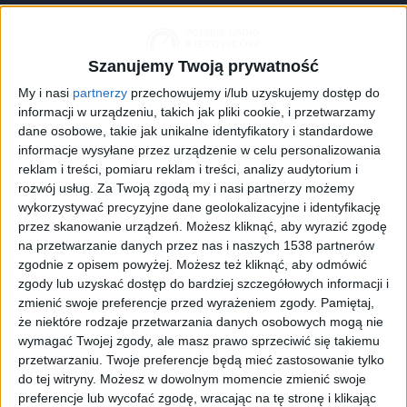
Szanujemy Twoją prywatność
My i nasi
partnerzy
przechowujemy i/lub uzyskujemy dostęp do
informacji w urządzeniu, takich jak pliki cookie, i przetwarzamy
dane osobowe, takie jak unikalne identyfikatory i standardowe
informacje wysyłane przez urządzenie w celu personalizowania
reklam i treści, pomiaru reklam i treści, analizy audytorium i
rozwój usług.
Za Twoją zgodą my i nasi partnerzy możemy
wykorzystywać precyzyjne dane geolokalizacyjne i identyfikację
PFR: Polska branża automotive znajduje się na plusie w handlu
zagranicznym
Foto:
Shutterstock/bibiphoto
przez skanowanie urządzeń. Możesz kliknąć, aby wyrazić zgodę
na przetwarzanie danych przez nas i naszych 1538 partnerów
Elektormobilność jest głównym kierunkiem rozwoju
zgodnie z opisem powyżej. Możesz też kliknąć, aby odmówić
transportu na całym świecie. Uwaga mediów skupia
zgody lub uzyskać dostęp do bardziej szczegółowych informacji i
się głównie na korzyściach ekologicznych
zmienić swoje preferencje przed wyrażeniem zgody.
Pamiętaj,
wynikających z użytkowania tych pojazdów. Mało
że niektóre rodzaje przetwarzania danych osobowych mogą nie
uwagi poświęca się problemom związanym z
wymagać Twojej zgody, ale masz prawo sprzeciwić się takiemu
przetwarzaniu. Twoje preferencje będą mieć zastosowanie tylko
produkcją pojazdów elektrycznych. Niektóre z tych
do tej witryny. Możesz w dowolnym momencie zmienić swoje
problemów mogą w przyszłości skutecznie
preferencje lub wycofać zgodę, wracając na tę stronę i klikając