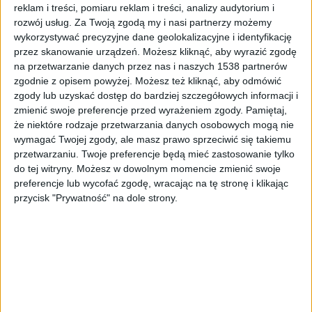
reklam i treści, pomiaru reklam i treści, analizy audytorium i
W ramach Rajdu zaplanowano 16 szutrowych
rozwój usług.
Za Twoją zgodą my i nasi partnerzy możemy
odcinków specjalnych o łącznej długości 182,6 km.
wykorzystywać precyzyjne dane geolokalizacyjne i identyfikację
Zawody rozpoczęły się od odcinka kwalifikacyjnego
przez skanowanie urządzeń. Możesz kliknąć, aby wyrazić zgodę
Baranowo (3,46 km). Następnie zawodnicy spotkali
na przetwarzanie danych przez nas i naszych 1538 partnerów
się na ceremonii startu na rynku w Mikołajkach.
zgodnie z opisem powyżej. Możesz też kliknąć, aby odmówić
zgody lub uzyskać dostęp do bardziej szczegółowych informacji i
zmienić swoje preferencje przed wyrażeniem zgody.
Pamiętaj,
Na starcie rajdu Polski pojawiły się 62. załogi. 47
że niektóre rodzaje przetwarzania danych osobowych mogą nie
załóg będzie dysonowało samochodami z napędem
wymagać Twojej zgody, ale masz prawo sprzeciwić się takiemu
na cztery koła, z czego 35 to najszybsze i najbardziej
przetwarzaniu. Twoje preferencje będą mieć zastosowanie tylko
do tej witryny. Możesz w dowolnym momencie zmienić swoje
zaawansowane rajdówki klasy Rally2/R5. Załogi
preferencje lub wycofać zgodę, wracając na tę stronę i klikając
powalczą o punkty w ramach trzeciej rundy
przycisk "Prywatność" na dole strony.
mistrzostw Europy. Do zdobycia jest maksymalnie 35
pkt do klasyfikacji ME (z tego 30 pkt za zwycięstwo w
rajdzie i 5 pkt za wygranie finałowego Power Stage).