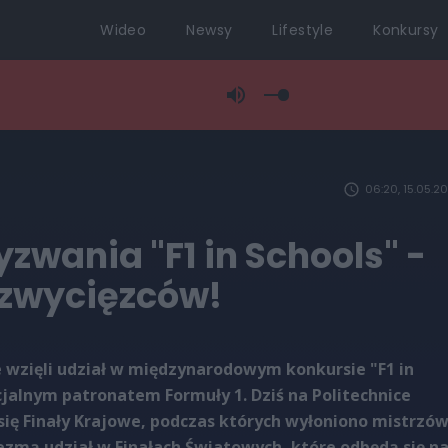
Wideo
Newsy
Lifestyle
Konkursy
06:20, 15.05.2
yzwania "F1 in Schools" -
zwycięzców!
e wzięli udział w międzynarodowym konkursie "F1 in
cjalnym patronatem Formuły 1. Dziś na Politechnice
 się Finały Krajowe, podczas których wyłoniono mistrzó
wezmą udział w Finałach Światowych, które odbędą się n