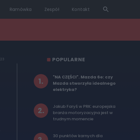
Ramówka
Zespół
Kontakt
POPULARNE
023
"NA CZĘŚCI". Mazda 6e: czy
1
.
Mazda stworzyła idealnego
elektryka?
Jakub Faryś w PRK: europejska
2
.
branża motoryzacyjna jest w
trudnym momencie
w
30 punktów karnych dla
a