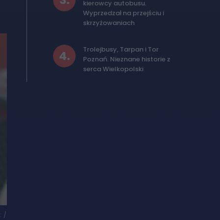
3
.
kierowcy autobusu.
Wyprzedzał na przejściu i
skrzyżowaniach
Trolejbusy, Tarpan i Tor
4
.
Poznań. Nieznane historie z
serca Wielkopolski
:
/