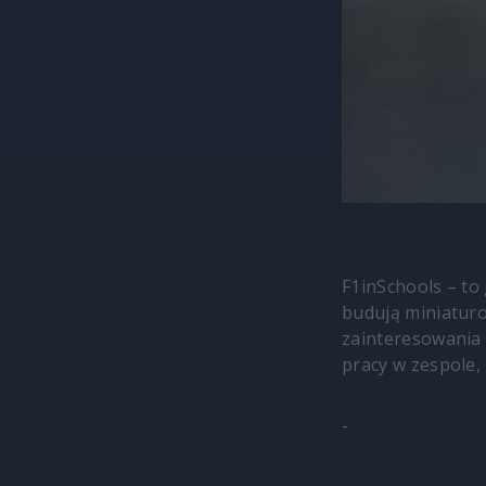
F1inSchools – to
budują miniaturo
zainteresowania z
pracy w zespole,
-