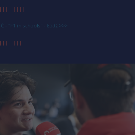
|||||||||
 - "F1 in schools" - Łódź >>>
||||||||