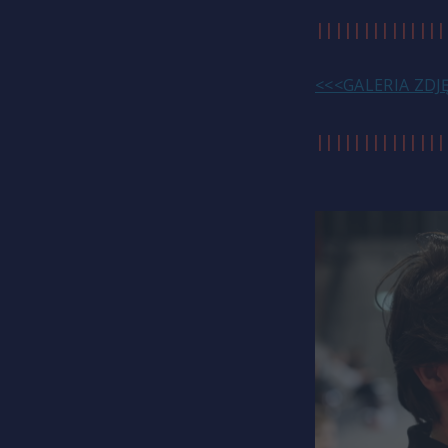
||||||||||||||
<<<GALERIA ZDJĘĆ
||||||||||||||