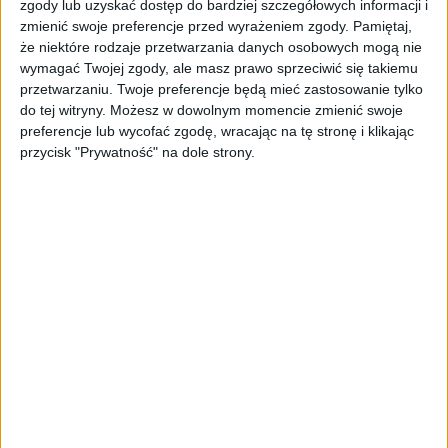
zgody lub uzyskać dostęp do bardziej szczegółowych informacji i
2023 rok to bardzo ważna data dla Disney'a. Ta
zmienić swoje preferencje przed wyrażeniem zgody.
Pamiętaj,
amerykańska korporacja, która zajmuje się głównie
że niektóre rodzaje przetwarzania danych osobowych mogą nie
dostarczaniem rozrywki i tworzeniem filmów i
wymagać Twojej zgody, ale masz prawo sprzeciwić się takiemu
animacji, kończy właśnie 100 lat. Na najbliższe
przetwarzaniu. Twoje preferencje będą mieć zastosowanie tylko
miesiące zaplanowano szereg kampanii, promocji,
do tej witryny. Możesz w dowolnym momencie zmienić swoje
preferencje lub wycofać zgodę, wracając na tę stronę i klikając
współprac i setki innych akcji związanych właśnie z
przycisk "Prywatność" na dole strony.
tą okrągłą rocznicą. Kolejne pokolenia wychowują
się na produkcjach Disney'a, a całe rodziny zasiadają
przed ekranami, aby śledzić przygody swoich
ulubionych bohaterów. Najwięksi fani mogą zasiąść
także w samochodzie, który sygnowany jest znanym
na całym świecie logo.
W trakcie
Międzynarodowego Salonu
Samochodowego z okazji 100. rocznicy powstania
Disney'a Hyundai zaprezentował specjalną,
konceptową edycję swojego flagowego elektryka. Na
pierwszy rzut oka wydaje się, że jest to zwykły Ioniq