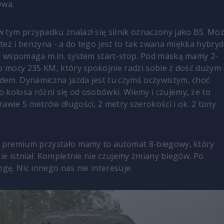
ywa.
 tym przypadku znalazł się silnik oznaczony jako B5. Mo
e też i benzyna - a do tego jest to tak zwana miękka hybryd
ny wspomaga m.in. system start-stop. Pod maską mamy 2-
 o mocy 235 KM, który spokojnie radzi sobie z dość dużym 
em. Dynamiczna jazda jest tu czymś oczywistym, choć
 kolosa różni się od osobówki. Wiemy i czujemy, że to
rawie 5 metrów długości, 2 metry szerokości i ok. 2 tony
y premium przystało mamy to automat 8-biegowy, który
nie istniał. Kompletnie nie czujemy zmiany biegów. Po
ogę. Nic innego nas nie interesuje.