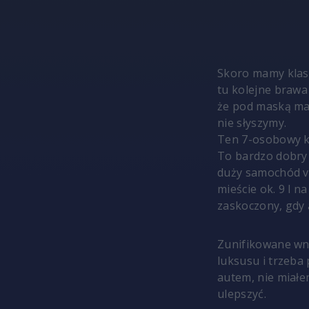
Skoro mamy klasę
tu kolejne brawa 
że pod maską ma
nie słyszymy.
Ten 7-osobowy ko
To bardzo dobry 
duży samochód v
mieście ok. 9 l 
zaskoczony, gdy 
Zunifikowane wnę
luksusu i trzeba 
autem, nie miałe
ulepszyć.