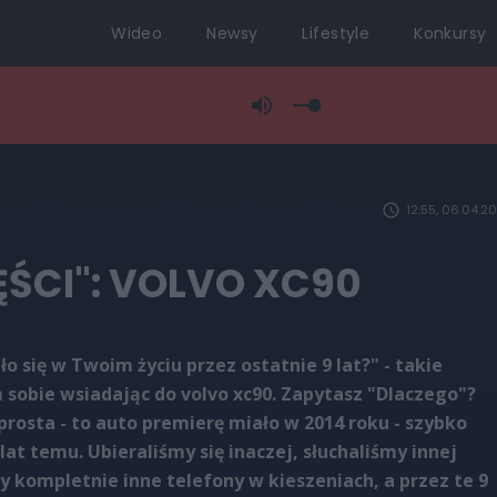
Wideo
Newsy
Lifestyle
Konkursy
12:55, 06.04.2
ĘŚCI": VOLVO XC90
ło się w Twoim życiu przez ostatnie 9 lat?" - takie
 sobie wsiadając do volvo xc90. Zapytasz "Dlaczego"?
rosta - to auto premierę miało w 2014 roku - szybko
 lat temu. Ubieraliśmy się inaczej, słuchaliśmy innej
 kompletnie inne telefony w kieszeniach, a przez te 9