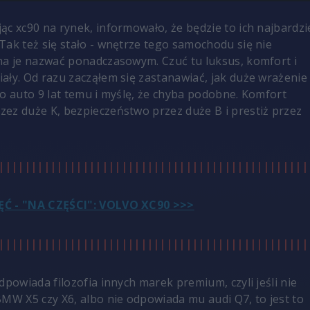
ąc xc90 na rynek, informowało, że będzie to ich najbardzi
Tak też się stało - wnętrze tego samochodu się nie
na je nazwać ponadczasowym. Czuć tu luksus, komfort i
ały. Od razu zacząłem się zastanawiać, jak duże wrażenie
to auto 9 lat temu i myślę, że chyba podobne. Komfort
ez duże K, bezpieczeństwo przez duże B i prestiż przez
||||||||||||||||||||||||||||||||||||||||||||||||
ĘĆ - "NA CZĘŚCI": VOLVO XC90 >>>
||||||||||||||||||||||||||||||||||||||||||||||||
dpowiada filozofia innych marek premium, czyli jeśli nie
BMW X5 czy X6, albo nie odpowiada mu audi Q7, to jest to