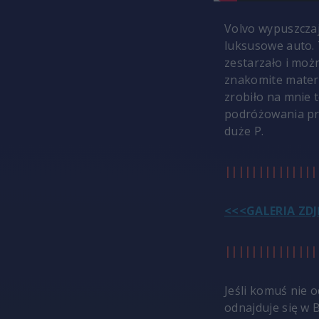
Volvo wypuszczaj
luksusowe auto. 
zestarzało i moż
znakomite materi
zrobiło na mnie 
podróżowania prz
duże P.
||||||||||||||
<<<GALERIA ZDJ
||||||||||||||
Jeśli komuś nie o
odnajduje się w 