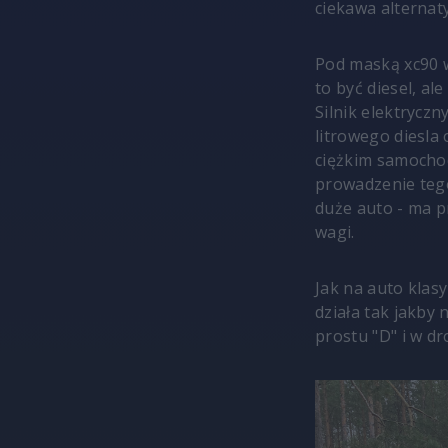
ciekawa alternat
Pod maską xc90 w
to być diesel, al
Silnik elektrycz
litrowego diesla
ciężkim samochod
prowadzenie tego
duże auto - ma p
wagi.
Jak na auto klas
działa tak jakby 
prostu "D" i w dr