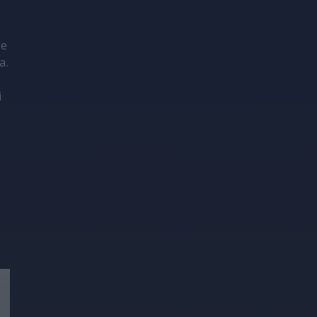
że
a.
i