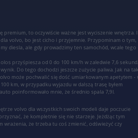
 premium, to oczywiście ważne jest wyciszenie wnętrza. I
dla volvo, bo jest cicho i przyjemnie. Przypominam o tym,
my diesla, ale gdy prowadzimy ten samochód, wcale tego
los przyśpiesza od 0 do 100 km/h w zaledwie 7,6 sekund
wynik. Do tego dochodzi jeszcze zużycie paliwa. Jak na ta
olvo może pochwalić się dość umiarkowanym apetytem -
na 100 km, w przypadku wyjazdu w dalszą trasę byłem
auto poinformowało mnie, że średnio spala 7,9l.
trze volvo dla wszystkich swoich modeli daje poczucie
przyznać, że kompletnie się nie starzeje. Jeżdżąc tym
m wrażenia, że trzeba tu coś zmienić, odświeżyć czy