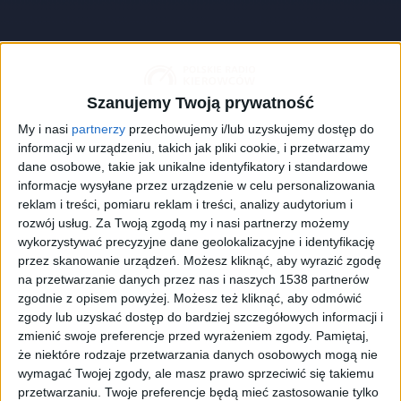
Szanujemy Twoją prywatność
My i nasi
partnerzy
przechowujemy i/lub uzyskujemy dostęp do
informacji w urządzeniu, takich jak pliki cookie, i przetwarzamy
dane osobowe, takie jak unikalne identyfikatory i standardowe
informacje wysyłane przez urządzenie w celu personalizowania
reklam i treści, pomiaru reklam i treści, analizy audytorium i
zdjęcie ilustracyjne
Foto:
shutterstock.com/chaoss
rozwój usług.
Za Twoją zgodą my i nasi partnerzy możemy
wykorzystywać precyzyjne dane geolokalizacyjne i identyfikację
przez skanowanie urządzeń. Możesz kliknąć, aby wyrazić zgodę
na przetwarzanie danych przez nas i naszych 1538 partnerów
Sposobów na spędzanie urlopów jest wiele, jednak
zgodnie z opisem powyżej. Możesz też kliknąć, aby odmówić
my skupiamy się przede wszystkim na tych, którzy
zgody lub uzyskać dostęp do bardziej szczegółowych informacji i
zmienić swoje preferencje przed wyrażeniem zgody.
Pamiętaj,
uwielbiają w wakacje pokonać kilometry na czterech
że niektóre rodzaje przetwarzania danych osobowych mogą nie
kołach. Długie wyjazdy, często po kilka tysięcy
wymagać Twojej zgody, ale masz prawo sprzeciwić się takiemu
kilometrów, wymagają dokładnego sprawdzenia
przetwarzaniu. Twoje preferencje będą mieć zastosowanie tylko