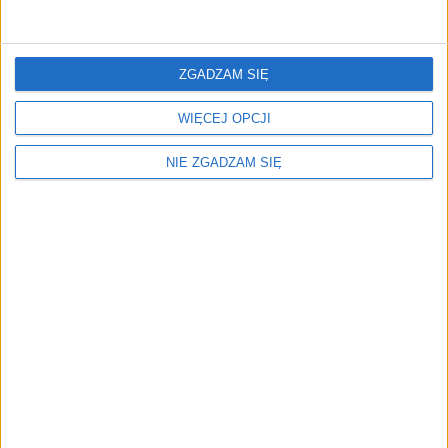
wycieczka była jeszcze przyjemniejsza.
Fizyczne przygotowanie samochodu to nie wszystko.
ZGADZAM SIĘ
Powinieneś zadbać też o swoje bezpieczeństwo w
sytuacji ewentualnej awarii. Wszystko co jest
WIĘCEJ OPCJI
niezbędne w trakcie podróży powinno znaleźć się w
twoim bagażniku:
NIE ZGADZAM SIĘ
apteczka,
gaśnica,
kamizelka odblaskowa,
trójkąt ostrzegawczy,
koło zapasowe, klucz i lewarek,