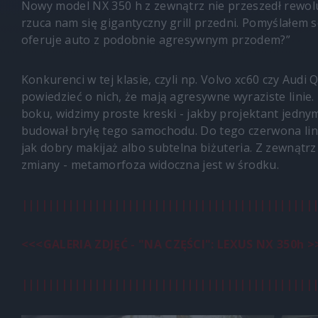
Nowy model NX 350 h z zewnątrz nie przeszedł rewolu
rzuca nam się gigantyczny grill przedni. Pomyślałem so
oferuje auto z podobnie agresywnym przodem?”
Konkurenci w tej klasie, czyli np. Volvo xc60 czy Audi
powiedzieć o nich, że mają agresywne wyraziste linie. 
boku, widzimy proste kreski - jakby projektant jedny
budował bryłę tego samochodu. Do tego czerwona linia
jak dobry makijaż albo subtelna biżuteria. Z zewnątrz
zmiany - metamorfoza widoczna jest w środku.
||||||||||||||||||||||||||||||||||||||||||||
<<<GALERIA ZDJĘĆ - "NA CZĘŚCI": LEXUS NX 350h >
||||||||||||||||||||||||||||||||||||||||||||