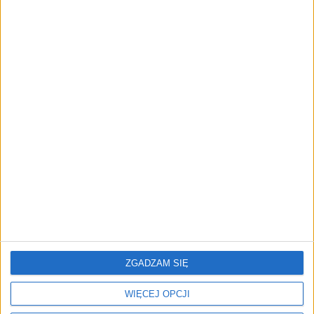
Twitter @RadioKierowcow
Pobierz aplikację
Polskiego Radia Kierowców
Słuchaj na żywo audycji Polskiego Radia Kierowców,
otrzymuj powiadomienia z dróg, wysyłaj do nas
pozdrowienia z trasy...
ZGADZAM SIĘ
WIĘCEJ OPCJI
Znajdziesz nas na: