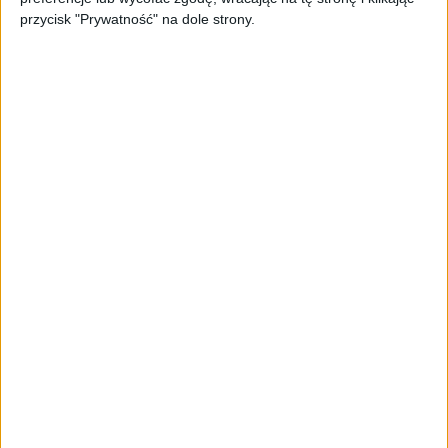
udało się zapewnienie kierowcy komfortu podróżowan
przycisk "Prywatność" na dole strony.
wyciszenie we wnętrzu pojazdu.