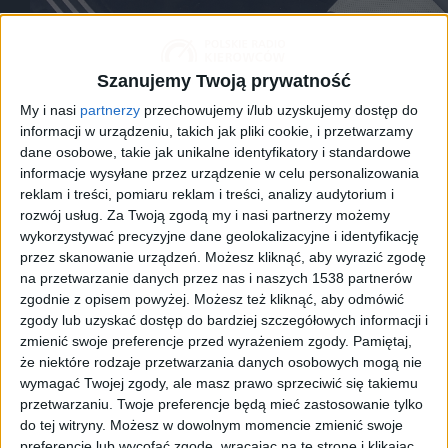
Szanujemy Twoją prywatność
LEXUS NX 350h/ K.Marcinowicz
My i nasi
partnerzy
przechowujemy i/lub uzyskujemy dostęp do
informacji w urządzeniu, takich jak pliki cookie, i przetwarzamy
Wnętrze NXa to przede wszystkim wielki wyświetlacz m
dane osobowe, takie jak unikalne identyfikatory i standardowe
w stronę kierowcy, który siadając w fotelu, może czuć
informacje wysyłane przez urządzenie w celu personalizowania
za lejce i ujarzmia całe 243KM generowane z 2,5 litro
reklam i treści, pomiaru reklam i treści, analizy audytorium i
hybrydowym. Muszę przyznać, że ta pokaźna stadnin
rozwój usług.
Za Twoją zgodą my i nasi partnerzy możemy
podróżować samochodem szybko i dynamicznie.
wykorzystywać precyzyjne dane geolokalizacyjne i identyfikację
przez skanowanie urządzeń. Możesz kliknąć, aby wyrazić zgodę
na przetwarzanie danych przez nas i naszych 1538 partnerów
Od 0 do 100km/h auto rozpędza się w 7,7s. Mamy tu n
zgodnie z opisem powyżej. Możesz też kliknąć, aby odmówić
nie jest to rasowa terenówka, ale spokojnie i bez ob
zgody lub uzyskać dostęp do bardziej szczegółowych informacji i
bezdroża i błoto na bocznych drogach. Takie warunki
zmienić swoje preferencje przed wyrażeniem zgody.
Pamiętaj,
że niektóre rodzaje przetwarzania danych osobowych mogą nie
wymagać Twojej zgody, ale masz prawo sprzeciwić się takiemu
Wracając do wnętrza. W tej wersji jest dość kontrowers
przetwarzaniu. Twoje preferencje będą mieć zastosowanie tylko
tapicerkę na fotelach. Opinie są skrajnie podzielone - j
do tej witryny. Możesz w dowolnym momencie zmienić swoje
skarpety, inni, że wygląda super sportowo. Japońsk
preferencje lub wycofać zgodę, wracając na tę stronę i klikając