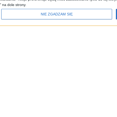
" na dole strony.
NIE ZGADZAM SIĘ
POLSKIE RADIO 24
RADIO POLAND
POLSKIE RADIO DZ
Informacyjna Agencja Radiowa
adia
Częstotliwości
Polityka prywatności
Dane osobowe
Polskie Radio S.A.