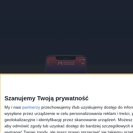
Pobier
Polski
Szanujemy Twoją prywatność
Słuchaj na 
My i nasi
partnerzy
przechowujemy i/lub uzyskujemy dostęp do informa
otrzymuj po
wysyłane przez urządzenie w celu personalizowania reklam i treści, p
geolokalizacyjne i identyfikację przez skanowanie urządzeń. Możes
pozdrowienia
aby odmówić zgody lub uzyskać dostęp do bardziej szczegółowych in
wymagać Twojej zgody, ale masz prawo sprzeciwić się takiemu przet