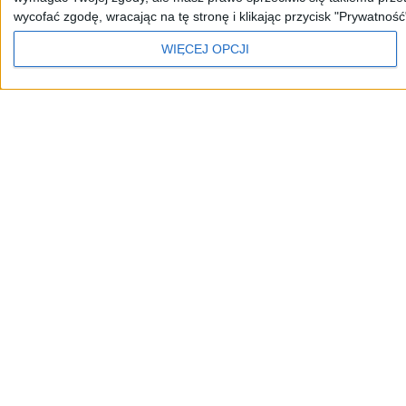
wycofać zgodę, wracając na tę stronę i klikając przycisk "Prywatność
WIĘCEJ OPCJI
JEDYNKA
DWÓJKA
TRÓJKA
CZWÓRKA
Kanały Internetowe
Sklep
Serwisy historyczne
Szkolenia Polskiego R