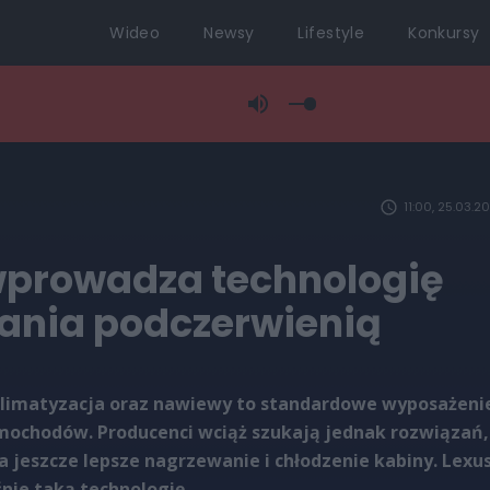
Wideo
Newsy
Lifestyle
Konkursy
11:00, 25.03.2
wprowadza technologię
ania podczerwienią
limatyzacja oraz nawiewy to standardowe wyposażeni
mochodów. Producenci wciąż szukają jednak rozwiązań,
a jeszcze lepsze nagrzewanie i chłodzenie kabiny. Lexu
ie taką technologię.