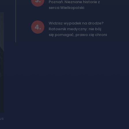
3
.
Poznań. Nieznane historie z
serca Wielkopolski
Widzisz wypadek na drodze?
4
.
Ratownik medyczny: nie bój
się pomagać, prawo cię chroni
us