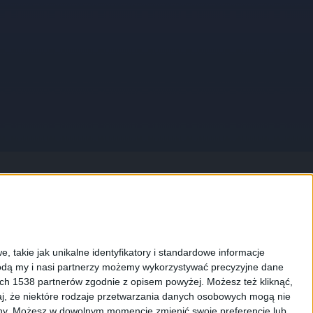
najdziesz nas na:
, takie jak unikalne identyfikatory i standardowe informacje
dą my i nasi partnerzy możemy wykorzystywać precyzyjne dane
ych 1538 partnerów zgodnie z opisem powyżej. Możesz też kliknąć,
j, że niektóre rodzaje przetwarzania danych osobowych mogą nie
ryny. Możesz w dowolnym momencie zmienić swoje preferencje lub