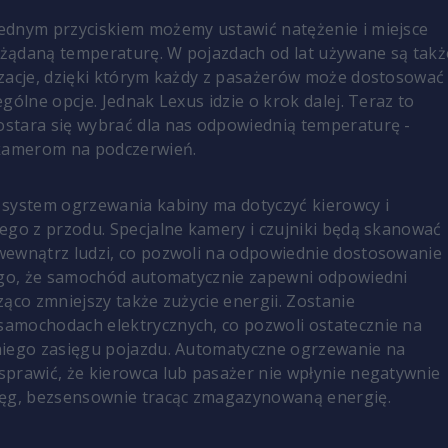
ednym przyciskiem możemy ustawić natężenie i miejsce
żądaną temperaturę. W pojazdach od lat używane są takż
zacje, dzięki którym każdy z pasażerów może dostosować
gólne opcje. Jednak Lexus idzie o krok dalej. Teraz to
stara się wybrać dla nas odpowiednią temperaturę -
 kamerom na podczerwień.
system ogrzewania kabiny ma dotyczyć kierowcy i
ego z przodu. Specjalne kamery i czujniki będą skanować
wewnątrz ludzi, co pozwoli na odpowiednie dostosowanie
tego, że samochód automatycznie zapewni odpowiedni
ząco zmniejszy także zużycie energii. Zostanie
amochodach elektrycznych, co pozwoli ostatecznie na
niego zasięgu pojazdu. Automatyczne ogrzewanie na
prawić, że kierowca lub pasażer nie wpłynie negatywnie
ięg, bezsensownie tracąc zmagazynowaną energię.