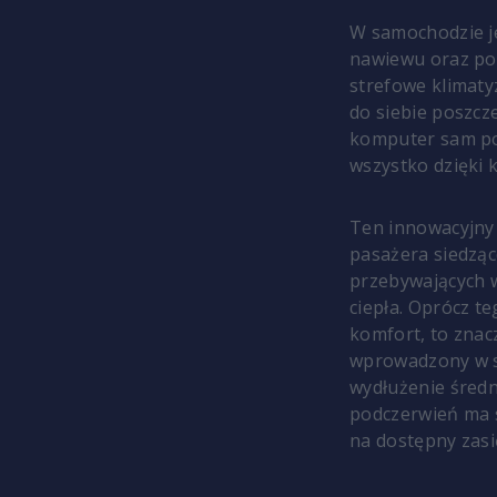
W samochodzie j
nawiewu oraz po
strefowe klimaty
do siebie poszcze
komputer sam po
wszystko dzięki
Ten innowacyjny 
pasażera siedząc
przebywających 
ciepła. Oprócz 
komfort, to znac
wprowadzony w s
wydłużenie śred
podczerwień ma s
na dostępny zas