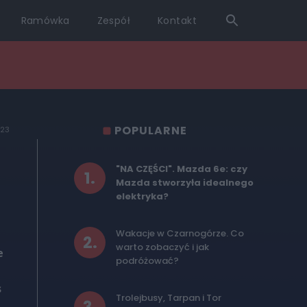
Ramówka
Zespół
Kontakt
POPULARNE
023
"NA CZĘŚCI". Mazda 6e: czy
1
.
Mazda stworzyła idealnego
elektryka?
Wakacje w Czarnogórze. Co
2
.
warto zobaczyć i jak
e
podróżować?
s
Trolejbusy, Tarpan i Tor