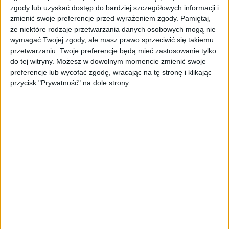
zgody lub uzyskać dostęp do bardziej szczegółowych informacji i
Porsche zostało założone w 1931 roku. Jednak ta
zmienić swoje preferencje przed wyrażeniem zgody.
Pamiętaj,
niemiecka marka dopiero po kilkunastu latach
że niektóre rodzaje przetwarzania danych osobowych mogą nie
zaprezentowała swój pierwszy samochód. Ojcami
wymagać Twojej zgody, ale masz prawo sprzeciwić się takiemu
sukcesu są Ferdinand Porsche i jego syn, który po
przetwarzaniu. Twoje preferencje będą mieć zastosowanie tylko
swoim tacie odziedziczył nie tylko pasję i firmę
do tej witryny. Możesz w dowolnym momencie zmienić swoje
preferencje lub wycofać zgodę, wracając na tę stronę i klikając
produkującą samochody, ale także imię. Starszy
przycisk "Prywatność" na dole strony.
Ferdinand odpowiedzialny był za stworzenie
pierwszego auta, a młodszy wpadł na pomysł, aby
zbudować sportowy pojazd, co na zawsze zmieniło
oblicze niemieckiej marki i światowej motoryzacji.
Dziś Porsche uznawane jest za producenta jednych z
najlepszych sportowych samochodów na świecie.
–
Nie mogłem znaleźć samochodu
sportowego moich marzeń, więc zbudowałem
go sam –
mówił przed laty Ferdinand
junior.