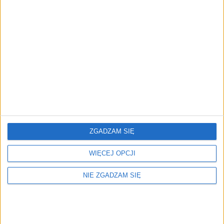
Tyle hałasu o...hałas?
Elektryczność przyszłością transportu?
Hola hola, kawalerze!
PAP/ wnk/ amac/ bp
ZGADZAM SIĘ
WIĘCEJ OPCJI
NIE ZGADZAM SIĘ
Pobierz aplikację
Polskiego Radia Kierowców