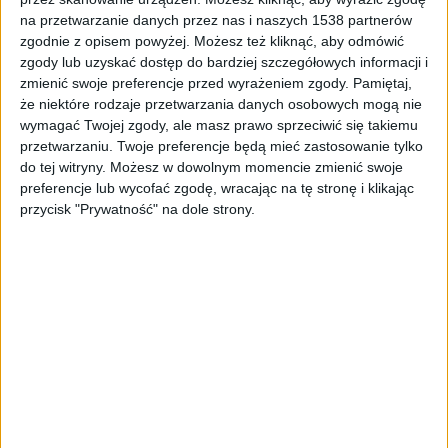
na przetwarzanie danych przez nas i naszych 1538 partnerów
zgodnie z opisem powyżej. Możesz też kliknąć, aby odmówić
zgody lub uzyskać dostęp do bardziej szczegółowych informacji i
zmienić swoje preferencje przed wyrażeniem zgody.
Pamiętaj,
Zdjęcie ilustracyjne/
Foto:
Virrage Images/ shutterstock
że niektóre rodzaje przetwarzania danych osobowych mogą nie
wymagać Twojej zgody, ale masz prawo sprzeciwić się takiemu
Dziennik wskazuje, że "prognozy na 2023 r. nie są
przetwarzaniu. Twoje preferencje będą mieć zastosowanie tylko
pod tym względem lepsze: prawdopodobieństwo
do tej witryny. Możesz w dowolnym momencie zmienić swoje
nietrafionego zakupu jeszcze wzrośnie przez
preferencje lub wycofać zgodę, wracając na tę stronę i klikając
ograniczoną dostępność samochodów, w dodatku
przycisk "Prywatność" na dole strony.
coraz starszych".
Ponad połowa samochodów trafiających na polski
rynek wtórny pochodzi z prywatnego importu, w tym
większość stanowią auta z Niemiec.
CZYTAJ TAKŻE: