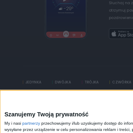
Słuchaj na 
otrzymuj po
pozdrowienia
JEDYNKA
DWÓJKA
TRÓJKA
CZWÓRKA
Kanały Internetowe
Sklep
Szanujemy Twoją prywatność
Serwisy historyczne
Szkolenia Polskiego R
My i nasi
partnerzy
przechowujemy i/lub uzyskujemy dostęp do informa
wysyłane przez urządzenie w celu personalizowania reklam i treści, p