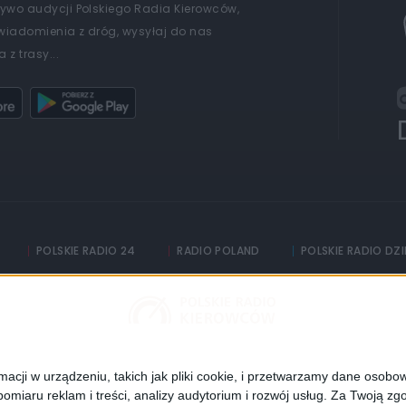
żywo audycji Polskiego Radia Kierowców,
wiadomienia z dróg, wysyłaj do nas
 z trasy...
POLSKIE RADIO 24
RADIO POLAND
POLSKIE RADIO DZ
Informacyjna Agencja Radiowa
adia
Częstotliwości
cji w urządzeniu, takich jak pliki cookie, i przetwarzamy dane osobowe
Polityka prywatności
omiaru reklam i treści, analizy audytorium i rozwój usług.
Za Twoją zgo