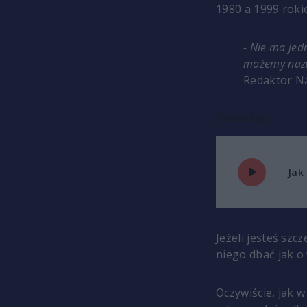
1980 a 1999 roki
- Nie ma jed
możemy naz
Redaktor Na
Posłuchaj:
Jak
Jeżeli jesteś sz
niego dbać jak o 
Oczywiście, jak