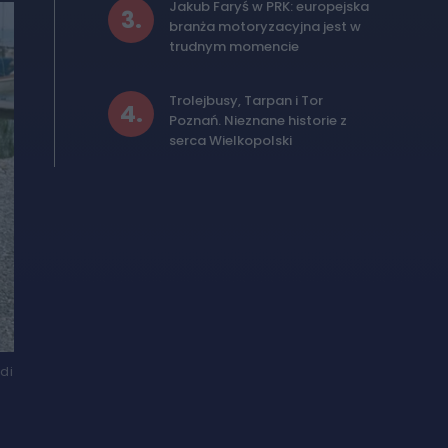
Jakub Faryś w PRK: europejska
3
.
branża motoryzacyjna jest w
trudnym momencie
Trolejbusy, Tarpan i Tor
4
.
Poznań. Nieznane historie z
serca Wielkopolski
di