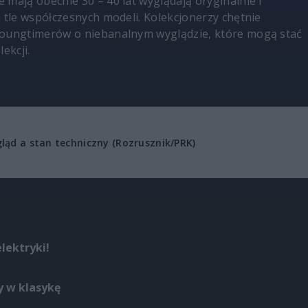
 mają obecnie 30 – 40 lat wyglądają oryginalnie i
a tle współczesnych modeli. Kolekcjonerzy chętnie
youngtimerów o niebanalnym wyglądzie, które mogą stać
ekcji.
ląd a stan techniczny (Rozrusznik/PRK)
elektryki!
 w klasykę