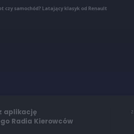
ot czy samochód? Latający klasyk od Renault
z aplikację
Z
ego Radia Kierowców