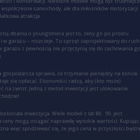
łości i konserwacji. Niektóre modele mogą być trudniejsz
 współczesne samochody, ale dla miłośników motoryzacji
datkowa atrakcja.
ią dbania o youngtimera jest to, żeby go po prostu
oi w garażu – niszczeje. To sprzęt zaprojektowany do ruch
w garażu z pewnością nie przyczynią się do zachowania g
.
a gospodarcza sprawia, że trzymanie pieniędzy na koncie
je się opłacać. Ekonomiści radzą, aby (kto może)
yć na zwrot. Jedną z metod inwestycji jest ulokowanie
hodzie!
skonała inwestycja. Wiele modeli z lat 80. 90. jest
a ceny mogą osiągać naprawdę wysokie wartości. Kupując
na więc spodziewać się, że jego cena w przyszłości będzi