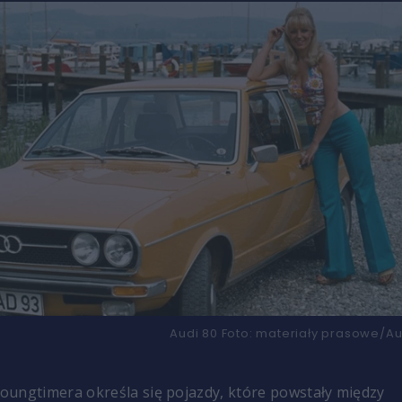
Audi 80
Foto:
materiały prasowe/Au
ungtimera określa się pojazdy, które powstały między