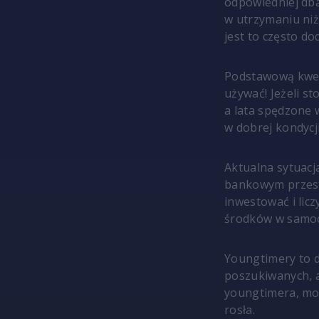
odpowiedniej dba
w utrzymaniu niż
jest to często do
Podstawową kwest
używać! Jeżeli st
a lata spędzone 
w dobrej kondycji
Aktualna sytuacj
bankowym przesta
inwestować i licz
środków w samoc
Youngtimery to do
poszukiwanych, 
youngtimera, moż
rosła.