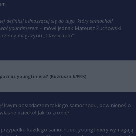
em.
nej definicji odnoszącej się do tego, który samochód
wać yountimerem –
mówi jednak Mateusz Żuchowski
czelny magazynu „Classicauto”.
 poznać youngtimera? (Rozrusznik/PRK)
częśliwym posiadaczem takiego samochodu, powinieneś o
własne dziecko! Jak to zrobić?
 w przypadku każdego samochodu, youngtimery wymagają