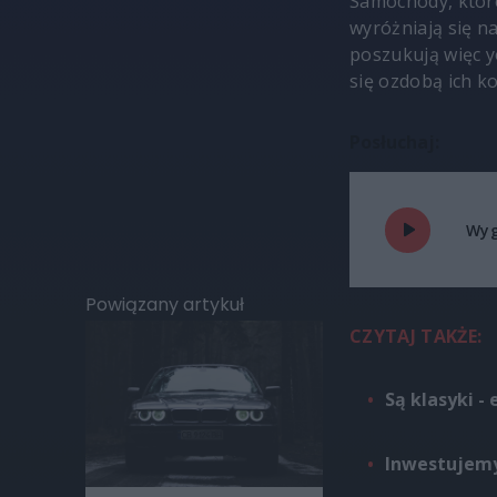
Samochody, które
wyróżniają się n
poszukują więc 
się ozdobą ich kol
Posłuchaj:
Wyg
Powiązany artykuł
CZYTAJ TAKŻE:
Są klasyki - 
Inwestujemy