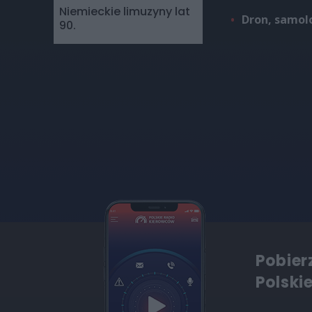
Niemieckie limuzyny lat
Dron, samol
90.
Pobier
Polski