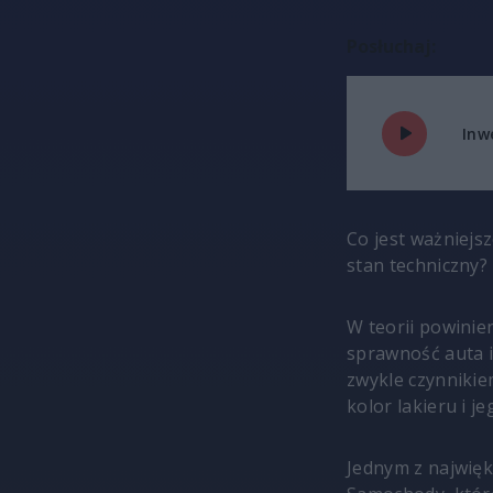
Posłuchaj:
Inw
Co jest ważniej
stan techniczny?
W teorii powinie
sprawność auta i
zwykle czynnikie
kolor lakieru i j
Jednym z najwięk