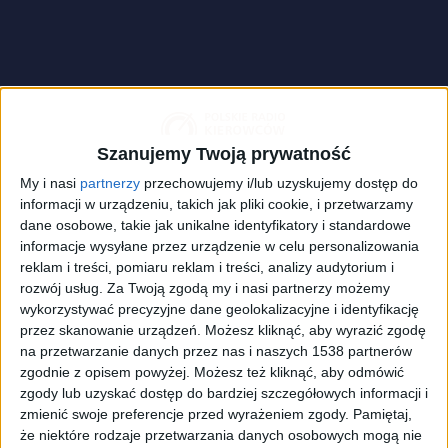
Szanujemy Twoją prywatność
My i nasi
partnerzy
przechowujemy i/lub uzyskujemy dostęp do
informacji w urządzeniu, takich jak pliki cookie, i przetwarzamy
dane osobowe, takie jak unikalne identyfikatory i standardowe
informacje wysyłane przez urządzenie w celu personalizowania
reklam i treści, pomiaru reklam i treści, analizy audytorium i
rozwój usług.
Za Twoją zgodą my i nasi partnerzy możemy
wykorzystywać precyzyjne dane geolokalizacyjne i identyfikację
Mercedes z końca XIX wieku
Foto:
materiały prasowe/Mercedes-
przez skanowanie urządzeń. Możesz kliknąć, aby wyrazić zgodę
Benz
na przetwarzanie danych przez nas i naszych 1538 partnerów
zgodnie z opisem powyżej. Możesz też kliknąć, aby odmówić
zgody lub uzyskać dostęp do bardziej szczegółowych informacji i
W świecie samochodów dostawczych Mercedes
zmienić swoje preferencje przed wyrażeniem zgody.
Pamiętaj,
odgrywa bardzo ważną rolę i w przeciwieństwie do
że niektóre rodzaje przetwarzania danych osobowych mogą nie
innych producentów może poszczycić się ponad