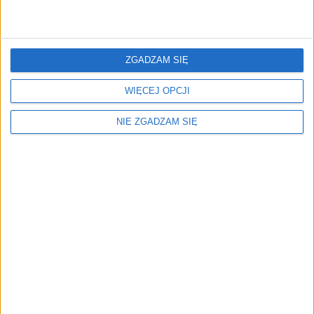
Pojazd od
Daimlera znajduje się w muzeum
Mercedesa w niemieckim mieście Stuttgart, w którym
to marka z gwiazdą ma swoje początki.
ZGADZAM SIĘ
WIĘCEJ OPCJI
CZYTAJ TAKŻE:
NIE ZGADZAM SIĘ
Mercedes najcenniejszą marką samochodów
premium!
"Jest gwiazda - jest jazda"
Mercedes przestanie produkować auta w wersji
kombi?
kw/źródło: motor1.com, Mercedes-Benz