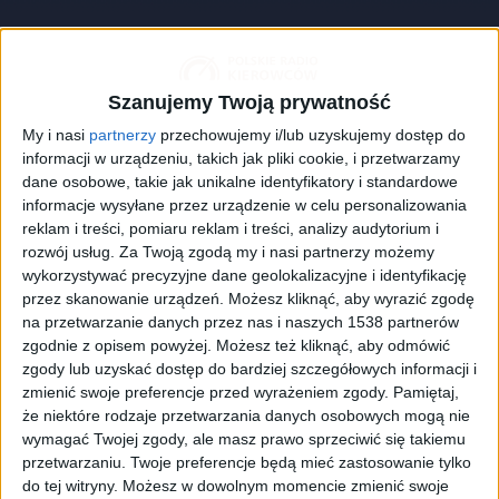
Szanujemy Twoją prywatność
My i nasi
partnerzy
przechowujemy i/lub uzyskujemy dostęp do
informacji w urządzeniu, takich jak pliki cookie, i przetwarzamy
dane osobowe, takie jak unikalne identyfikatory i standardowe
informacje wysyłane przez urządzenie w celu personalizowania
reklam i treści, pomiaru reklam i treści, analizy audytorium i
zdjęcie ilustracyjne
Foto:
shutterstock.com/Jarlat Maletych
rozwój usług.
Za Twoją zgodą my i nasi partnerzy możemy
wykorzystywać precyzyjne dane geolokalizacyjne i identyfikację
przez skanowanie urządzeń. Możesz kliknąć, aby wyrazić zgodę
Wprawdzie wolontariusze z Cars4Ukraine poszukują
na przetwarzanie danych przez nas i naszych 1538 partnerów
samochodów w różnych krajach Europy, ale to
zgodnie z opisem powyżej. Możesz też kliknąć, aby odmówić
zgody lub uzyskać dostęp do bardziej szczegółowych informacji i
właśnie w Wielkiej Brytanii jest najlepszy rynek na
zmienić swoje preferencje przed wyrażeniem zgody.
Pamiętaj,
ich zakup. Jak informuje dziennik "Daily Telegraph",
że niektóre rodzaje przetwarzania danych osobowych mogą nie
spośród ok. 150 samochodów pozyskanych już przez
wymagać Twojej zgody, ale masz prawo sprzeciwić się takiemu
organizację, z Wielkiej Brytanii pochodzi aż dwie
przetwarzaniu. Twoje preferencje będą mieć zastosowanie tylko
trzecie.
do tej witryny. Możesz w dowolnym momencie zmienić swoje