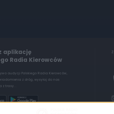
z aplikację
Z
ego Radia Kierowców
żywo audycji Polskiego Radia Kierowców,
wiadomienia z dróg, wysyłaj do nas
 z trasy...