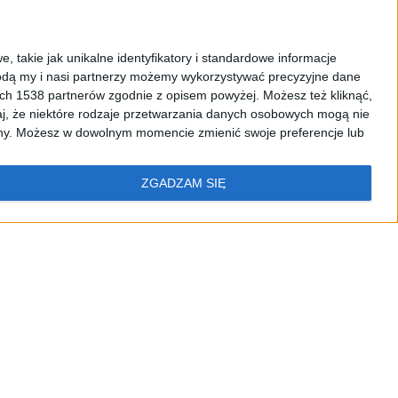
, takie jak unikalne identyfikatory i standardowe informacje
dą my i nasi partnerzy możemy wykorzystywać precyzyjne dane
IECIOM
RADIO CHOPIN
RCKL
PODCASTY
ych 1538 partnerów zgodnie z opisem powyżej. Możesz też kliknąć,
j, że niektóre rodzaje przetwarzania danych osobowych mogą nie
ryny. Możesz w dowolnym momencie zmienić swoje preferencje lub
ZGADZAM SIĘ