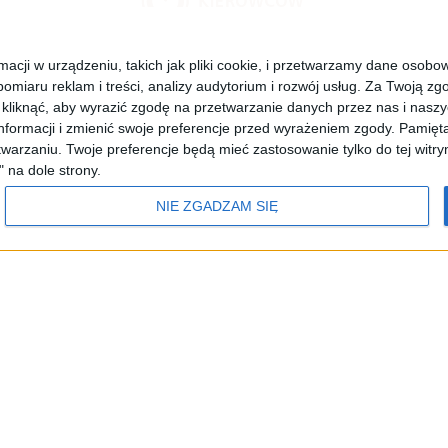
cji w urządzeniu, takich jak pliki cookie, i przetwarzamy dane osobowe
omiaru reklam i treści, analizy audytorium i rozwój usług.
Za Twoją zgo
POLSKIE RADIO 24
RADIO POLAND
POLSKIE RADIO DZ
z kliknąć, aby wyrazić zgodę na przetwarzanie danych przez nas i nasz
formacji i zmienić swoje preferencje przed wyrażeniem zgody.
Pamięta
warzaniu. Twoje preferencje będą mieć zastosowanie tylko do tej wit
" na dole strony.
Informacyjna Agencja Radiowa
NIE ZGADZAM SIĘ
adia
Częstotliwości
Polityka prywatności
Dane osobowe
Polskie Radio S.A.