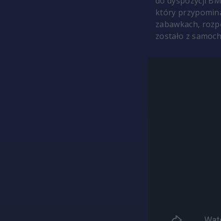
do dyspozycji BM
który przypomina
zabawkach, rozpę
zostało z samoc