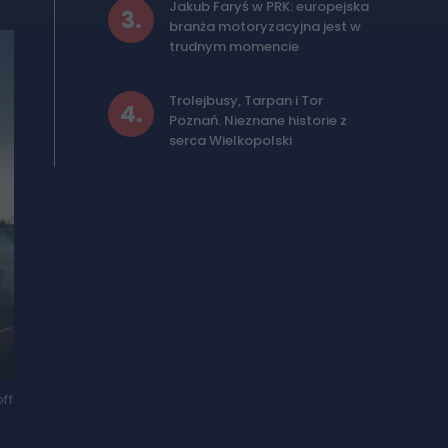
Jakub Faryś w PRK: europejska
3
.
branża motoryzacyjna jest w
trudnym momencie
Trolejbusy, Tarpan i Tor
4
.
Poznań. Nieznane historie z
serca Wielkopolski
ff