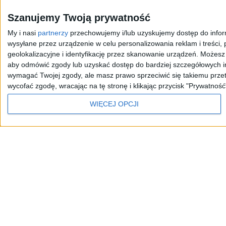
Szanujemy Twoją prywatność
My i nasi
partnerzy
przechowujemy i/lub uzyskujemy dostęp do informa
wysyłane przez urządzenie w celu personalizowania reklam i treści, p
JEDYNKA
DWÓJKA
TRÓJKA
CZWÓRKA
geolokalizacyjne i identyfikację przez skanowanie urządzeń. Możes
aby odmówić zgody lub uzyskać dostęp do bardziej szczegółowych in
wymagać Twojej zgody, ale masz prawo sprzeciwić się takiemu przet
wycofać zgodę, wracając na tę stronę i klikając przycisk "Prywatność
Kanały Internetowe
Sklep
WIĘCEJ OPCJI
Serwisy historyczne
Szkolenia Polskiego R
Odtwarzacz
jest
gotowy.
Kliknij
aby
odtwarzać.