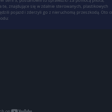
W serii 5, postanowili to sprawdzić! Za pomocą pilota,
 te, znajdujące się w zdalnie sterowanych, plastikowych
dzili pojazd i zderzyli go z nieruchomą przeszkodą. Oto c
hodu: