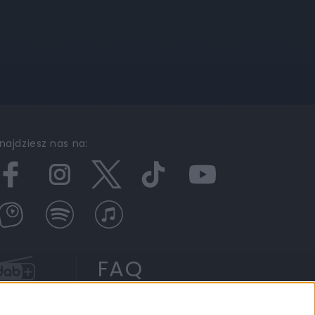
najdziesz nas na:
FAQ
DAB+