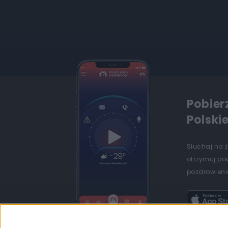
Pobier
Polski
Słuchaj na 
otrzymuj po
pozdrowienia