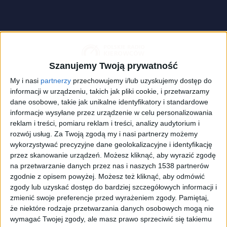
Szanujemy Twoją prywatność
My i nasi
partnerzy
przechowujemy i/lub uzyskujemy dostęp do
informacji w urządzeniu, takich jak pliki cookie, i przetwarzamy
dane osobowe, takie jak unikalne identyfikatory i standardowe
informacje wysyłane przez urządzenie w celu personalizowania
reklam i treści, pomiaru reklam i treści, analizy audytorium i
rozwój usług.
Za Twoją zgodą my i nasi partnerzy możemy
Rajd Barbórka 2021r.
Foto:
Wiktoria Jurczewska
wykorzystywać precyzyjne dane geolokalizacyjne i identyfikację
przez skanowanie urządzeń. Możesz kliknąć, aby wyrazić zgodę
W sobotę najlepsi kierowcy rajdowi zaprezentują
na przetwarzanie danych przez nas i naszych 1538 partnerów
swoje umiejętności na trasie 60. Rajdu Barbórka.
zgodnie z opisem powyżej. Możesz też kliknąć, aby odmówić
Wisienką na rajdowym torcie będzie przejazd
zgody lub uzyskać dostęp do bardziej szczegółowych informacji i
zmienić swoje preferencje przed wyrażeniem zgody.
Pamiętaj,
widowiskowego Kryterium Asów na ul. Karowej. W
że niektóre rodzaje przetwarzania danych osobowych mogą nie
związku z wydarzeniem kilka ulic na Powiślu
wymagać Twojej zgody, ale masz prawo sprzeciwić się takiemu
zostanie czasowo wyłączonych z ruchu.