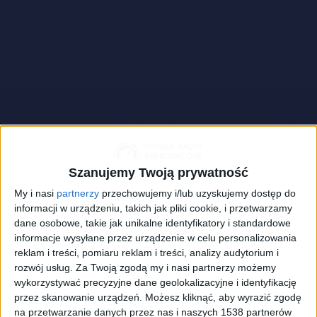
Szanujemy Twoją prywatność
My i nasi
partnerzy
przechowujemy i/lub uzyskujemy dostęp do
informacji w urządzeniu, takich jak pliki cookie, i przetwarzamy
dane osobowe, takie jak unikalne identyfikatory i standardowe
informacje wysyłane przez urządzenie w celu personalizowania
reklam i treści, pomiaru reklam i treści, analizy audytorium i
Jeep is going green with its latest Avenger model scheduled to roll
off the Tychy production line in the second half of the year.
Foto:
rozwój usług.
Za Twoją zgodą my i nasi partnerzy możemy
Pavel Vaschenkov/Shutterstock.com
wykorzystywać precyzyjne dane geolokalizacyjne i identyfikację
przez skanowanie urządzeń. Możesz kliknąć, aby wyrazić zgodę
- „Chciałbym, ale się trochę boję.”
na przetwarzanie danych przez nas i naszych 1538 partnerów