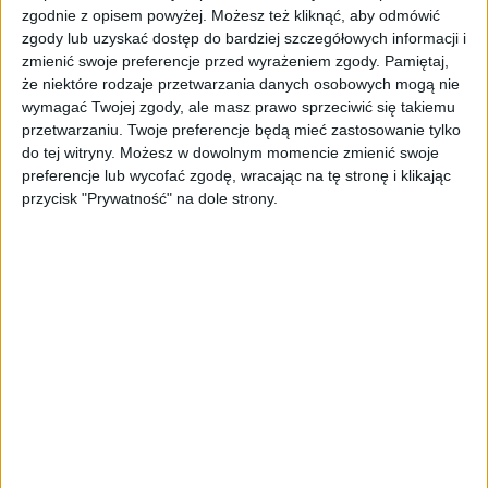
zgodnie z opisem powyżej. Możesz też kliknąć, aby odmówić
- „Nie wiem, czy mnie na to stać.” – myśli wielu.
zgody lub uzyskać dostęp do bardziej szczegółowych informacji i
zmienić swoje preferencje przed wyrażeniem zgody.
Pamiętaj,
że niektóre rodzaje przetwarzania danych osobowych mogą nie
Czy jednak obawy są słuszne? O OFF ROADZIE
wymagać Twojej zgody, ale masz prawo sprzeciwić się takiemu
opowiada Krzysztof Deville z firmy Polana
przetwarzaniu. Twoje preferencje będą mieć zastosowanie tylko
Offroad organizującej wyjazdy turystyczne poza
do tej witryny. Możesz w dowolnym momencie zmienić swoje
utarte szlaki.
preferencje lub wycofać zgodę, wracając na tę stronę i klikając
przycisk "Prywatność" na dole strony.
Czy jednak obawy są słuszne? O OFF ROADZIE
opowiada Krzysztof Deville z firmy Polana Offroad
organizującej wyjazdy turystyczne poza utarte szlaki.
Jaki budżet powinniśmy mieć na start, chcąc zacząć
przygodę z offroadem? Na jakie modele
samochodów najlepiej się zdecydować?
Posłuchaj: