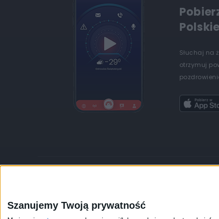
Pobier
Polski
Słuchaj na 
otrzymuj po
pozdrowienia
JEDYNKA
DWÓJKA
TRÓJKA
CZWÓRKA
Szanujemy Twoją prywatność
Kanały Internetowe
Sklep