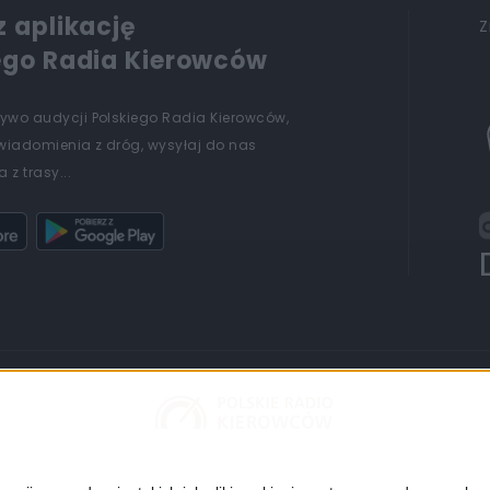
z aplikację
Z
ego Radia Kierowców
żywo audycji Polskiego Radia Kierowców,
wiadomienia z dróg, wysyłaj do nas
 z trasy...
POLSKIE RADIO 24
RADIO POLAND
POLSKIE RADIO DZ
Informacyjna Agencja Radiowa