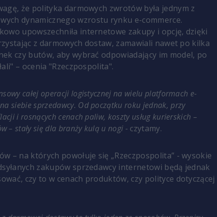
wagę, że polityka darmowych zwrotów była jednym z
wych dynamicznego wzrostu rynku e-commerce.
owo upowszechniła internetowe zakupy i opcję, dzięki
korzystając z darmowych dostaw, zamawiali nawet po kilka
nek czy butów, aby wybrać odpowiadający im model, po
ali" – ocenia "Rzeczpospolita".
nsowy całej operacji logistycznej na wielu platformach e-
 na siebie sprzedawcy. Od początku roku jednak, przy
flacji i rosnących cenach paliw, koszty usług kurierskich –
 – stały się dla branży kulą u nogi -
czytamy.
w – na których powołuje się „Rzeczpospolita” - wysokie
odsyłanych zakupów sprzedawcy internetowi będą jednak
wać, czy to w cenach produktów, czy polityce dotyczącej