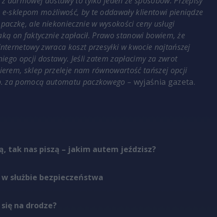
 z darmowej dostawy to tylko jeden ze sposobów. Przepisy
e-sklepom możliwość, by te oddawały klientowi pieniądze
paczkę, ale niekoniecznie w wysokości ceny usługi
 jaką on faktycznie zapłacił. Prawo stanowi bowiem, że
nternetowy zwraca koszt przesyłki w kwocie najtańszej
niego opcji dostawy. Jeśli zatem zapłacimy za zwrot
erem, sklep przeleje nam równowartość tańszej opcji
p. za pomocą automatu paczkowego –
wyjaśnia gazeta.
ą, tak nas piszą – jakim autem jeździsz?
 w służbie bezpieczeństwa
 się na drodze?