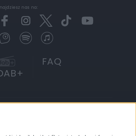
najdziesz nas na:
FAQ
DAB+
IECIOM
RADIO CHOPIN
RCKL
PODCASTY