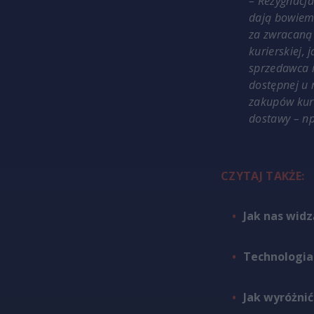
– Rezygnacja
dają bowiem 
za zwracaną 
kurierskiej,
sprzedawca i
dostępnej u 
zakupów kuri
dostawy – n
CZYTAJ TAKŻE:
Jak nas widz
Technologia
Jak wyróżnić