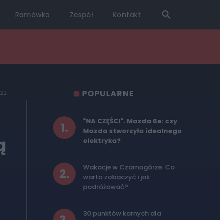
Ramówka
Zespół
Kontakt
POPULARNE
022
"NA CZĘŚCI". Mazda 6e: czy
1
.
Mazda stworzyła idealnego
ą
elektryka?
Wakacje w Czarnogórze. Co
2
.
warto zobaczyć i jak
podróżować?
30 punktów karnych dla