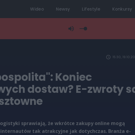
Wideo
Newsy
Lifestyle
Konkursy
15:30, 19.10.2
ospolita": Koniec
ych dostaw? E-zwroty s
osztowne
logistyki sprawiają, że wkrótce zakupy online mogą
 internautów tak atrakcyjne jak dotychczas. Branża e-