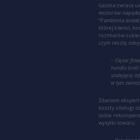
Gazeta zwraca u
motorów napędo
"Pandemia dodatk
której klienci, 
rozmiarów sukie
czym resztę odsył
– Ciężar fina
handlu brali
szalejącej in
w tym zwrotów
Zdaniem ekspertó
koszty obsługi 
sobie rekompenso
wysyłki towaru.