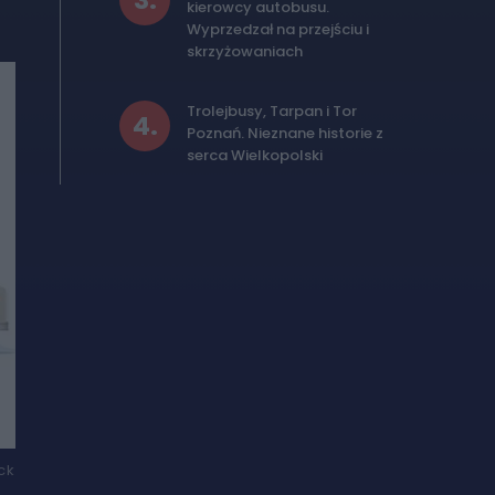
3
.
kierowcy autobusu.
Wyprzedzał na przejściu i
skrzyżowaniach
Trolejbusy, Tarpan i Tor
4
.
Poznań. Nieznane historie z
serca Wielkopolski
ck