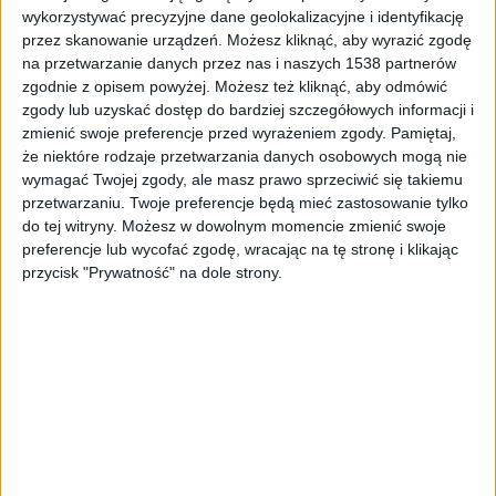
wykorzystywać precyzyjne dane geolokalizacyjne i identyfikację
zdjęcie ilustracyjne
Foto:
shutterstock.com/aappp
przez skanowanie urządzeń. Możesz kliknąć, aby wyrazić zgodę
na przetwarzanie danych przez nas i naszych 1538 partnerów
zgodnie z opisem powyżej. Możesz też kliknąć, aby odmówić
Organizatorzy zakładają, że w evencie weźmie udział
zgody lub uzyskać dostęp do bardziej szczegółowych informacji i
zmienić swoje preferencje przed wyrażeniem zgody.
Pamiętaj,
około 100 tysięcy osób. Nie jest to nieformalny zlot
że niektóre rodzaje przetwarzania danych osobowych mogą nie
miłośników "Ogórków" – pomysłodawcą wydarzenia
wymagać Twojej zgody, ale masz prawo sprzeciwić się takiemu
jest marka Volkswagen, a jednym z powodów
przetwarzaniu. Twoje preferencje będą mieć zastosowanie tylko
wskrzeszenia kultowej imprezy jest tegoroczna
do tej witryny. Możesz w dowolnym momencie zmienić swoje
premiera elektrycznego ID. Buzz.
preferencje lub wycofać zgodę, wracając na tę stronę i klikając
przycisk "Prywatność" na dole strony.
-