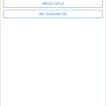
WIĘCEJ OPCJI
NIE ZGADZAM SIĘ
Bilety na festiwal i pole kempingowe będzie można
rezerwować już teraz!
kw
CZYTAJ TAKŻE:
Elektroofensywa Volkswagena!