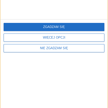
Ceny nowego Amaroka są jeszcze tajemnicą. O
wszelkich nowinach będziemy Was informować na
bieżąco!
ZGADZAM SIĘ
WIĘCEJ OPCJI
kw
NIE ZGADZAM SIĘ
CZYTAJ TAKŻE:
Elektroofensywa Volkswagena!
Tego nie wiedziałeś o Volkswagenie!
Volkswagen zaprezentował nową odsłonę Lamando