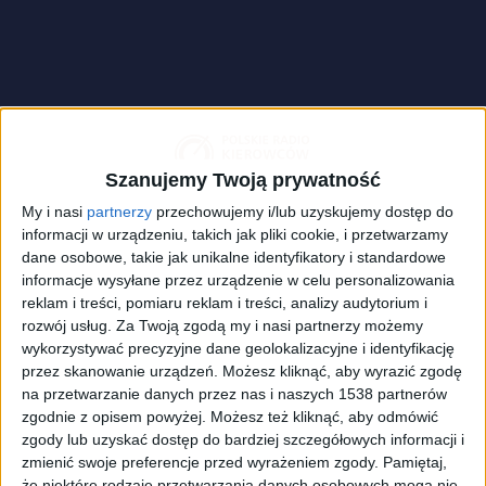
Szanujemy Twoją prywatność
My i nasi
partnerzy
przechowujemy i/lub uzyskujemy dostęp do
informacji w urządzeniu, takich jak pliki cookie, i przetwarzamy
dane osobowe, takie jak unikalne identyfikatory i standardowe
informacje wysyłane przez urządzenie w celu personalizowania
reklam i treści, pomiaru reklam i treści, analizy audytorium i
rozwój usług.
Za Twoją zgodą my i nasi partnerzy możemy
wykorzystywać precyzyjne dane geolokalizacyjne i identyfikację
Nowy Volkswagen Amarok
Foto:
materiały prasowe/Volkswagen
przez skanowanie urządzeń. Możesz kliknąć, aby wyrazić zgodę
na przetwarzanie danych przez nas i naszych 1538 partnerów
zgodnie z opisem powyżej. Możesz też kliknąć, aby odmówić
Na samym początku warto zaznaczyć, że w dobie
zgody lub uzyskać dostęp do bardziej szczegółowych informacji i
elektryfikacji i związanych z nią ambitnych planów
zmienić swoje preferencje przed wyrażeniem zgody.
Pamiętaj,
że niektóre rodzaje przetwarzania danych osobowych mogą nie