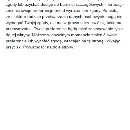
maszyna do szycia, dziś nie jeździlibyśmy
zgody lub uzyskać dostęp do bardziej szczegółowych informacji i
samochodami od Opla. W 1862 roku Adam Opel
zmienić swoje preferencje przed wyrażeniem zgody.
Pamiętaj,
postanowił skonstruować własnymi rękami
że niektóre rodzaje przetwarzania danych osobowych mogą nie
urządzenie, które miało być przeznaczone m.in.
wymagać Twojej zgody, ale masz prawo sprzeciwić się takiemu
do tworzenia i obróbki materiałów i ubrań. To
przetwarzaniu. Twoje preferencje będą mieć zastosowanie tylko
do tej witryny. Możesz w dowolnym momencie zmienić swoje
właśnie w tym roku oficjalnie rozpoczęła działalność
preferencje lub wycofać zgodę, wracając na tę stronę i klikając
niemiecka marka, która dziś kojarzona jest wyłącznie
przycisk "Prywatność" na dole strony.
z motoryzacją.
Dwa lata później rozpoczęto prace nad stworzeniem
roweru. Adam Opel niestety nie dożył momentu, w
którym podjęto najważniejszą decyzja związaną z
przyszłością jego firmy. Synowie postanowili
zainwestować w raczkujący wówczas przemysł
motoryzacyjny.
W 1899 roku powstał pierwszy samochód od Opla,