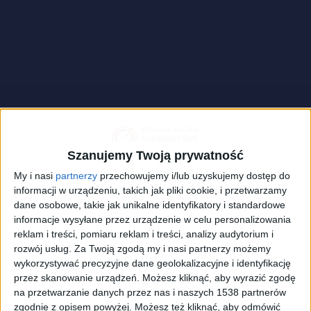
Szanujemy Twoją prywatność
My i nasi
partnerzy
przechowujemy i/lub uzyskujemy dostęp do
informacji w urządzeniu, takich jak pliki cookie, i przetwarzamy
dane osobowe, takie jak unikalne identyfikatory i standardowe
informacje wysyłane przez urządzenie w celu personalizowania
reklam i treści, pomiaru reklam i treści, analizy audytorium i
rozwój usług.
Za Twoją zgodą my i nasi partnerzy możemy
Opel
Foto:
pixabay.com/schuetz-mediendesign
wykorzystywać precyzyjne dane geolokalizacyjne i identyfikację
przez skanowanie urządzeń. Możesz kliknąć, aby wyrazić zgodę
na przetwarzanie danych przez nas i naszych 1538 partnerów
Trudno to sobie wyobrazić, ale gdyby nie pewna
zgodnie z opisem powyżej. Możesz też kliknąć, aby odmówić